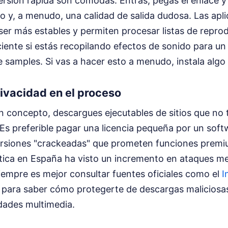
sión rápida son cómodas. Entras, pegas el enlace y l
o y, a menudo, una calidad de salida dudosa. Las apl
 ser más estables y permiten procesar listas de repro
iente si estás recopilando efectos de sonido para un
de samples. Si vas a hacer esto a menudo, instala algo 
ivacidad en el proceso
n concepto, descargues ejecutables de sitios que no
 Es preferible pagar una licencia pequeña por un soft
ersiones "crackeadas" que prometen funciones premiu
tica en España ha visto un incremento en ataques m
 Siempre es mejor consultar fuentes oficiales como el
I
para saber cómo protegerte de descargas maliciosa
dades multimedia.