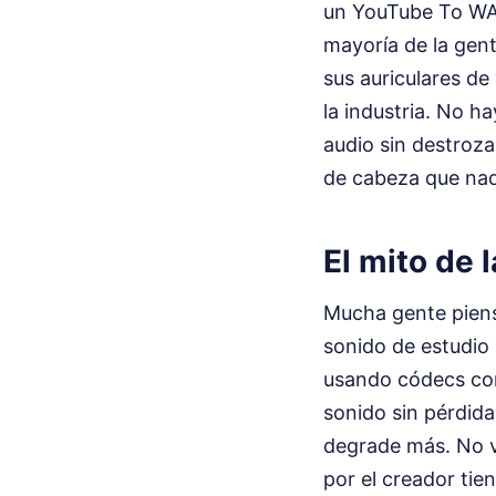
un YouTube To WAV 
mayoría de la gen
sus auriculares de
la industria. No h
audio sin destroza
de cabeza que nad
El mito de 
Mucha gente piens
sonido de estudio 
usando códecs com
sonido sin pérdid
degrade más. No va
por el creador tien