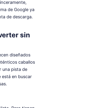
sinceramente,
orma de Google ya
nta de descarga.
erter sin
recen diseñados
uténticos caballos
r una pista de
e está en buscar
sas.