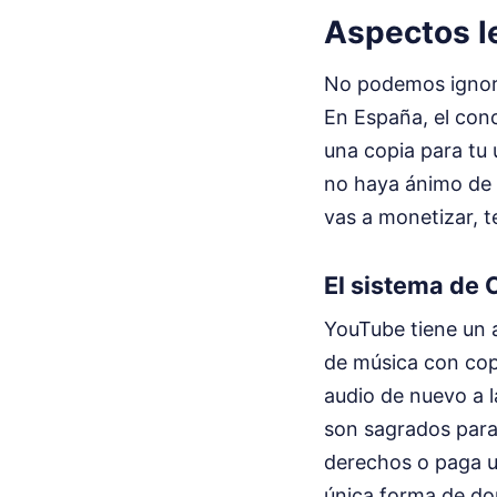
Aspectos l
No podemos ignorar
En España, el con
una copia para tu
no haya ánimo de l
vas a monetizar, t
El sistema de 
YouTube tiene un 
de música con cop
audio de nuevo a l
son sagrados para 
derechos o paga un
única forma de dor