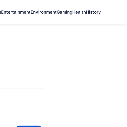
n
Entertainment
Environment
Gaming
Health
History