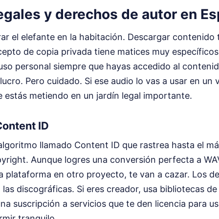
egales y derechos de autor en E
 el elefante en la habitación. Descargar contenido t
cepto de copia privada tiene matices muy específico
 uso personal siempre que hayas accedido al contenid
ucro. Pero cuidado. Si ese audio lo vas a usar en un 
e estás metiendo en un jardín legal importante.
Content ID
algoritmo llamado Content ID que rastrea hasta el 
yright. Aunque logres una conversión perfecta a WAV
a plataforma en otro proyecto, te van a cazar. Los d
las discográficas. Si eres creador, usa bibliotecas de 
a suscripción a servicios que te den licencia para usa
mir tranquilo.