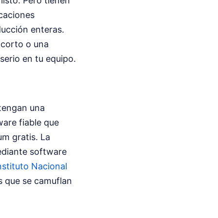
isto. Pero tienen
icaciones
ducción enteras.
 corto o una
serio en tu equipo.
 tengan una
ware fiable que
m gratis. La
ediante software
nstituto Nacional
s que se camuflan