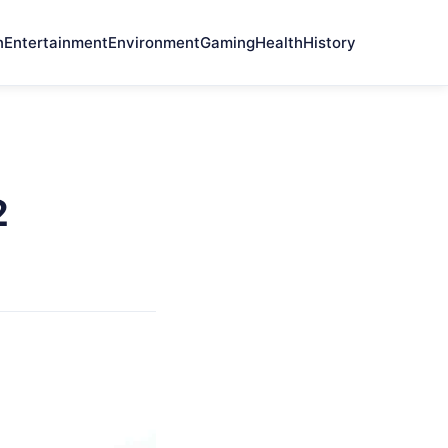
n
Entertainment
Environment
Gaming
Health
History
2