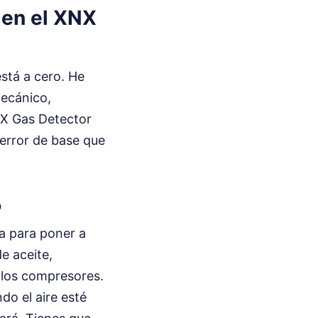
o en el XNX
está a cero. He
mecánico,
NX Gas Detector
error de base que
o
ta para poner a
de aceite,
 los compresores.
do el aire esté