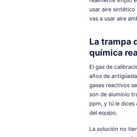
realmente limpio 
usar aire sintétic
vas a usar aire am
La trampa d
química rea
El gas de calibrac
años de antigüedad
gases reactivos se
son de aluminio tr
ppm, y tú le dices
del equipo.
La solución no tien