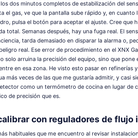
 los dos minutos completos de estabilización del sen
a el gas, ve que la pantalla sube rápido y, en cuanto l
indro, pulsa el botón para aceptar el ajuste. Cree que
a total. Semanas después, hay una fuga real. El sens
aciencia, tarda demasiado en disparar la alarma o, peo
 peligro real. Ese error de procedimiento en el XNX G
o solo arruina la precisión del equipo, sino que pone e
entre en esa zona. He visto esto pasar en refinerías y
a más veces de las que me gustaría admitir, y casi s
 detector como un termómetro de cocina en lugar de 
ico de precisión que es.
 calibrar con reguladores de flujo
más habituales que me encuentro al revisar instalacio