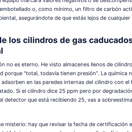
el equipo marcará valores negativos o se descompens
o embotellado o, como mínimo, un filtro de carbón act
biental, asegurándote de que estás lejos de cualquier
e los cilindros de gas caducados
l
ión no es eterno. He visto almacenes llenos de cilind
 porque "total, todavía tienen presión". La química 
 adsorben en las paredes internas del cilindro con el 
atado. Si el cilindro dice 25 ppm pero por degradaci
 al detector que está recibiendo 25, vas a sobreestimar
e misterio: hay que revisar la fecha de certificación 