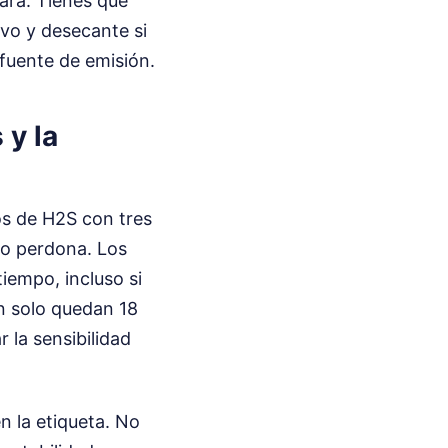
ará. Tienes que
ivo y desecante si
 fuente de emisión.
 y la
ros de H2S con tres
no perdona. Los
tiempo, incluso si
ón solo quedan 18
 la sensibilidad
en la etiqueta. No