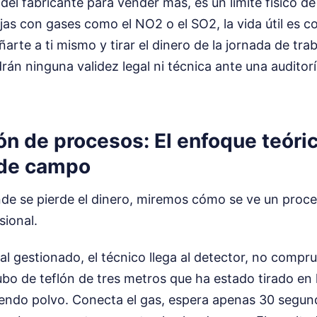
del fabricante para vender más, es un límite físico de
ajas con gases como el NO2 o el SO2, la vida útil es c
rte a ti mismo y tirar el dinero de la jornada de trab
rán ninguna validez legal ni técnica ante una auditor
 de procesos: El enfoque teóric
d de campo
de se pierde el dinero, miremos cómo se ve un proc
sional.
l gestionado, el técnico llega al detector, no compru
tubo de teflón de tres metros que ha estado tirado en 
endo polvo. Conecta el gas, espera apenas 30 segund