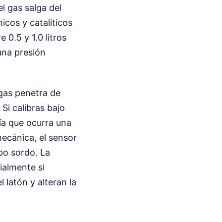
l gas salga del
icos y catalíticos
 0.5 y 1.0 litros
una presión
gas penetra de
Si calibras bajo
ía que ocurra una
ecánica, el sensor
po sordo. La
cialmente si
 latón y alteran la