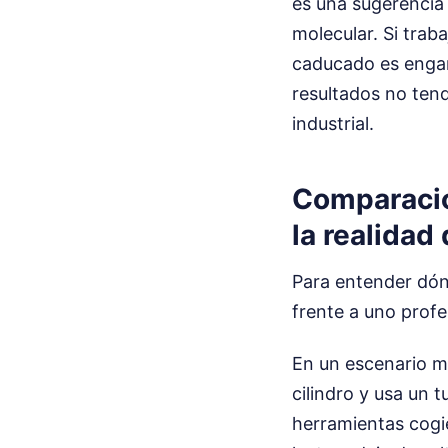
es una sugerencia 
molecular. Si trab
caducado es engaña
resultados no tend
industrial.
Comparación
la realida
Para entender dón
frente a uno profe
En un escenario ma
cilindro y usa un 
herramientas cogi