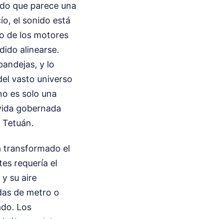
lado que parece una
o, el sonido está
do de los motores
dido alinearse.
andejas, y lo
el vasto universo
 no es solo una
 vida gobernada
e Tetuán.
ha transformado el
es requería el
y su aire
das de metro o
ado. Los