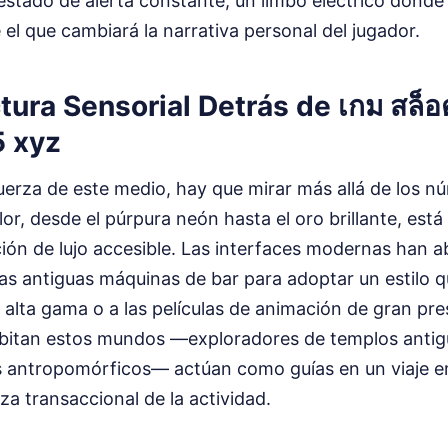
 estado de alerta constante, un limbo eléctrico donde 
 el que cambiará la narrativa personal del jugador.
tura Sensorial Detrás de เกม สล
 xyz
uerza de este medio, hay que mirar más allá de los n
lor, desde el púrpura neón hasta el oro brillante, está
ión de lujo accesible. Las interfaces modernas han 
las antiguas máquinas de bar para adoptar un estilo 
 alta gama o a las películas de animación de gran pr
bitan estos mundos —exploradores de templos antig
s antropomórficos— actúan como guías en un viaje 
eza transaccional de la actividad.