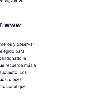
el siguiente
็อต www
úmeros y observar
 elegido para
abandonado la
que recuerda más a
esupuesto. Los
uos, dioses
emocional que