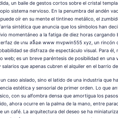
ida, un baile de gestos cortos sobre el cristal temp
opio sistema nervioso. En la penumbra del andén vací
l puede oír en su mente el tintineo metálico, el zumbi
nfarria sintética que anuncia que los símbolos han deci
ivio momentáneo a la fatiga de diez horas cargando b
nterfaz de เกม สล็อต www mvpwin555 xyz, un rincón d
obabilidad se disfraza de espectáculo visual. Para él,
tio web; es un breve paréntesis de posibilidad en una
y salarios que apenas cubren el alquiler en el barrio d
un caso aislado, sino el latido de una industria que 
encia estética y sensorial de primer orden. Lo que ant
físico, con su alfombra densa que amortigua los pasos 
ido, ahora ocurre en la palma de la mano, entre para
e un café. La arquitectura del deseo se ha miniaturiz