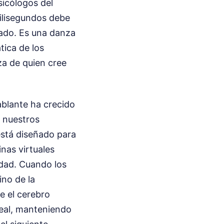
icólogos del
ilisegundos debe
tado. Es una danza
tica de los
za de quien cree
ablante ha crecido
a nuestros
stá diseñado para
nas virtuales
idad. Cuando los
ino de la
e el cerebro
 real, manteniendo