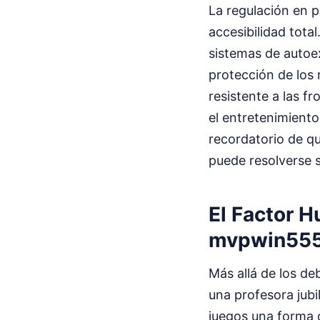
La regulación en p
accesibilidad tota
sistemas de autoexc
protección de los 
resistente a las f
el entretenimiento 
recordatorio de q
puede resolverse s
El Factor 
mvpwin555
Más allá de los de
una profesora jubi
juegos una forma d