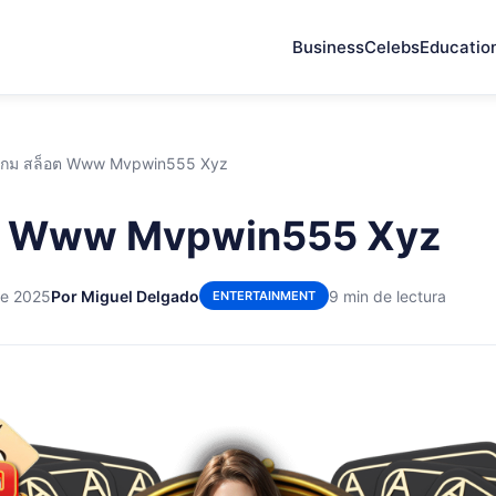
Business
Celebs
Educatio
เกม สล็อต Www Mvpwin555 Xyz
อต Www Mvpwin555 Xyz
de 2025
Por Miguel Delgado
9 min de lectura
ENTERTAINMENT