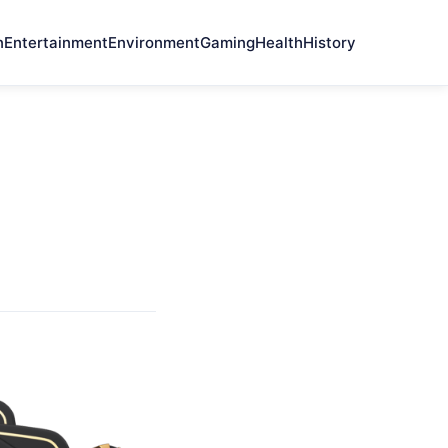
n
Entertainment
Environment
Gaming
Health
History