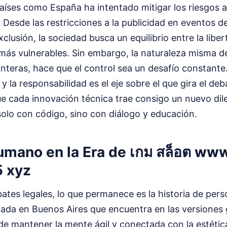
aíses como España ha intentado mitigar los riesgos 
l. Desde las restricciones a la publicidad en eventos d
lusión, la sociedad busca un equilibrio entre la libert
más vulnerables. Sin embargo, la naturaleza misma de 
ronteras, hace que el control sea un desafío constante
y la responsabilidad es el eje sobre el que gira el deb
ue cada innovación técnica trae consigo un nuevo dil
olo con código, sino con diálogo y educación.
Humano en la Era de เกม สล็อต ww
 xyz
bates legales, lo que permanece es la historia de pe
lada en Buenos Aires que encuentra en las versiones 
e mantener la mente ágil y conectada con la estética