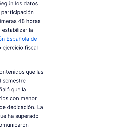
Según los datos
 participación
rimeras 48 horas
estabilizar la
ón Española de
ejercicio fiscal
contenidos que las
el semestre
ñaló que la
arios con menor
de dedicación. La
 que ha superado
 comunicaron