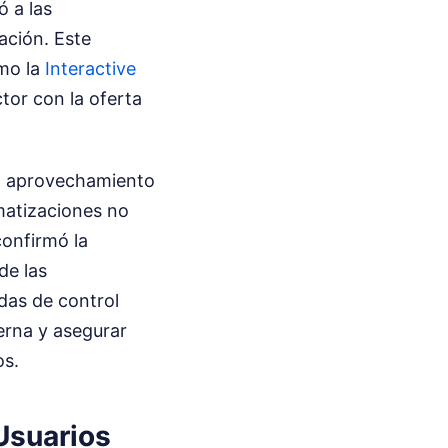
ó a las
ación. Este
mo la
Interactive
ctor con la oferta
el aprovechamiento
matizaciones no
confirmó la
de las
das de control
erna y asegurar
os.
Usuarios