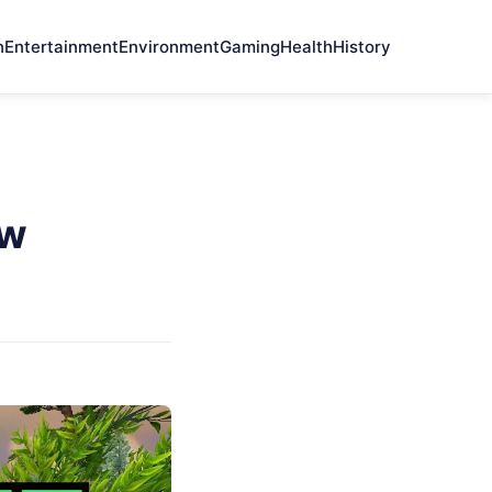
n
Entertainment
Environment
Gaming
Health
History
ow