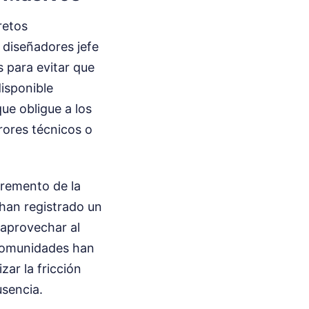
retos
 diseñadores jefe
 para evitar que
isponible
ue obligue a los
rores técnicos o
cremento de la
 han registrado un
 aprovechar al
 comunidades han
zar la fricción
usencia.