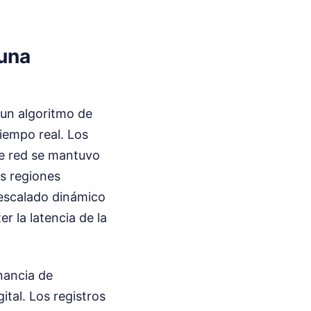
una
 un algoritmo de
iempo real. Los
de red se mantuvo
s regiones
 escalado dinámico
r la latencia de la
anancia de
ital. Los registros