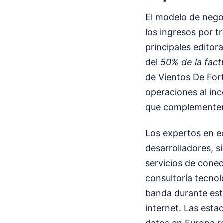
El modelo de nego
los ingresos por t
principales editor
del
50% de la fact
de Vientos De For
operaciones al inc
que complementen
Los expertos en e
desarrolladores, 
servicios de conec
consultoría tecno
banda durante est
internet. Las esta
datos en Europa r