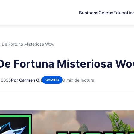
Business
Celebs
Educatio
s De Fortuna Misteriosa Wow
De Fortuna Misteriosa W
e 2025
Por Carmen Gil
9 min de lectura
GAMING