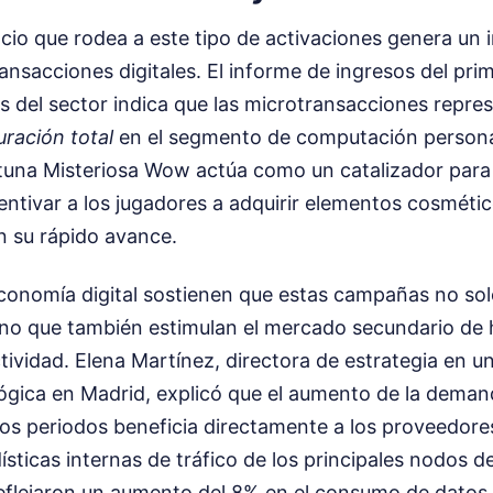
cio que rodea a este tipo de activaciones genera un 
ransacciones digitales. El informe de ingresos del prim
as del sector indica que las microtransacciones repr
uración total
en el segmento de computación personal
tuna Misteriosa Wow actúa como un catalizador para
entivar a los jugadores a adquirir elementos cosméti
 su rápido avance.
conomía digital sostienen que estas campañas no solo
sino que también estimulan el mercado secundario de
tividad. Elena Martínez, directora de estrategia en u
lógica en Madrid, explicó que el aumento de la dema
os periodos beneficia directamente a los proveedores
dísticas internas de tráfico de los principales nodos 
eflejaron un aumento del 8% en el consumo de datos 