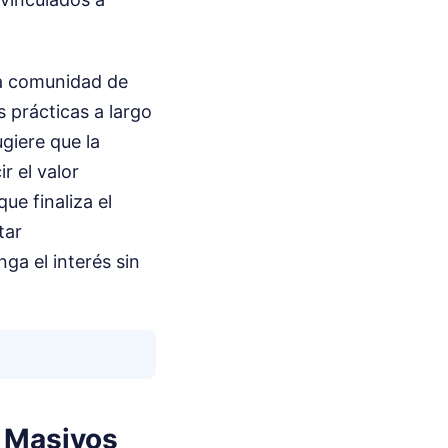
la comunidad de
 prácticas a largo
giere que la
r el valor
ue finaliza el
tar
ga el interés sin
s Masivos