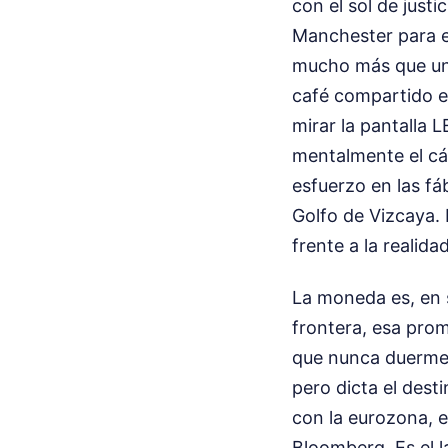
con el sol de justi
Manchester para el
mucho más que un v
café compartido en
mirar la pantalla 
mentalmente el cá
esfuerzo en las fá
Golfo de Vizcaya. 
frente a la realida
La moneda es, en 
frontera, esa prom
que nunca duerme 
pero dicta el dest
con la eurozona, 
Bloomberg. Es el la