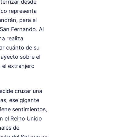
aterrizar desde
ico representa
ndrán, para el
 San Fernando. Al
a realiza
ar cuánto de su
rayecto sobre el
 el extranjero
ecide cruzar una
sas, ese gigante
iene sentimientos,
an el Reino Unido
nales de
osta del Sol que ve