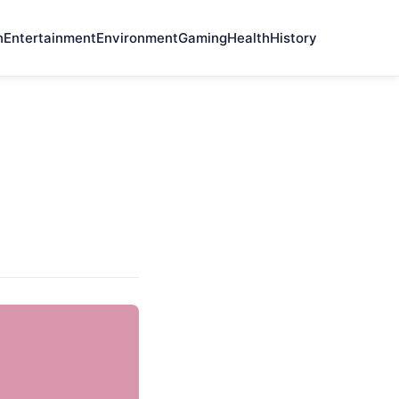
n
Entertainment
Environment
Gaming
Health
History