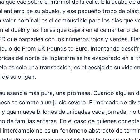
cia que cae sobre el mármol de la calle. Ella acaba de 
 entierro de su abuelo, y ese pequeño trozo de plást
alor nominal; es el combustible para los días que ve
 el duelo y las flores que dejará en el cementerio de
LED que parpadea con los números rojos y verdes, Elen
lculo de From UK Pounds to Euro, intentando descifr
bricas del norte de Inglaterra se ha evaporado en el t
No es solo una transacción; es el pesaje de su vida en
d de su origen.
su esencia más pura, una promesa. Cuando alguien d
esa se somete a un juicio severo. El mercado de divi
y que mueve billones de unidades cada jornada, no t
ino de familias enteras. En el caso de quienes conect
el intercambio no es un fenómeno abstracto de termi
tido de la economía real: el jubilado británico en la C