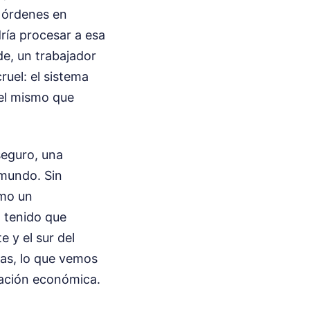
n órdenes en
ía procesar a esa
de, un trabajador
ruel: el sistema
 el mismo que
seguro, una
l mundo. Sin
omo un
 tenido que
e y el sur del
as, lo que vemos
ración económica.