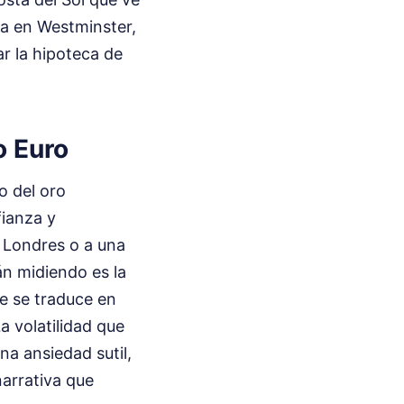
ca en Westminster,
r la hipoteca de
o Euro
o del oro
fianza y
 Londres o a una
án midiendo es la
fe se traduce en
La volatilidad que
na ansiedad sutil,
narrativa que