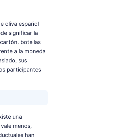
e oliva español
e significar la
 cartón, botellas
 frente a la moneda
asiado, sus
os participantes
xiste una
y vale menos,
ductuales han