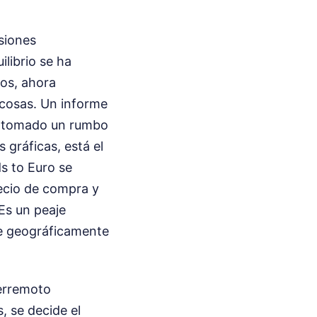
siones
ilibrio se ha
los, ahora
 cosas. Un informe
a tomado un rumbo
 gráficas, está el
s to Euro se
recio de compra y
 Es un peaje
ue geográficamente
terremoto
, se decide el