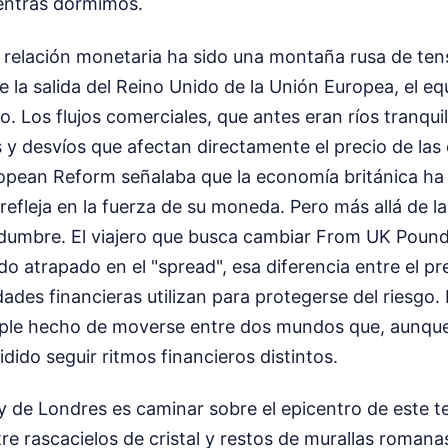
entras dormimos.
a relación monetaria ha sido una montaña rusa de ten
 la salida del Reino Unido de la Unión Europea, el equ
o. Los flujos comerciales, que antes eran ríos tranqui
 y desvíos que afectan directamente el precio de las
ropean Reform señalaba que la economía británica h
refleja en la fuerza de su moneda. Pero más allá de las
tidumbre. El viajero que busca cambiar From UK Pound
 atrapado en el "spread", esa diferencia entre el p
dades financieras utilizan para protegerse del riesgo.
simple hecho de moverse entre dos mundos que, aunq
dido seguir ritmos financieros distintos.
y de Londres es caminar sobre el epicentro de este 
tre rascacielos de cristal y restos de murallas romanas