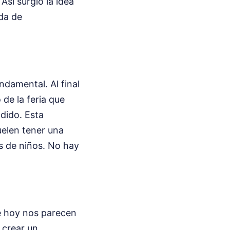
sí surgió la idea
ada de
ndamental. Al final
 de la feria que
ndido. Esta
uelen tener una
s de niños. No hay
ue hoy nos parecen
 crear un