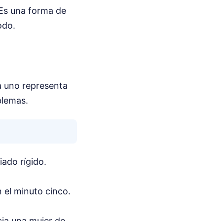
 Es una forma de
odo.
a uno representa
blemas.
iado rígido.
n el minuto cinco.
ia una mujer de