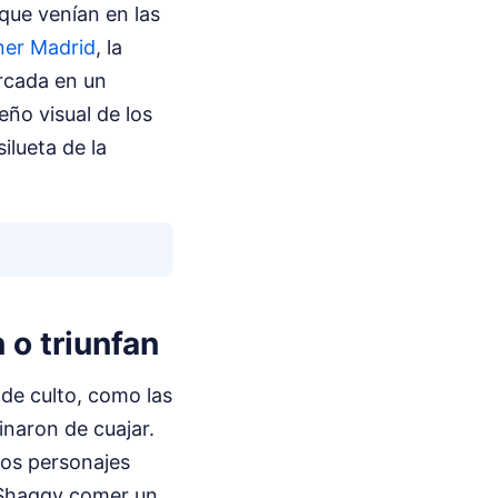
que venían en las
ner Madrid
, la
arcada en un
ño visual de los
ilueta de la
 o triunfan
 de culto, como las
naron de cuajar.
los personajes
a Shaggy comer un