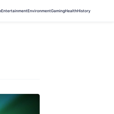
n
Entertainment
Environment
Gaming
Health
History