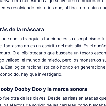
a-Barbera necesitaba algo suave pero emocionante. A
enes resolviendo misterios que, al final, no tenían n
trás de la máscara
ace que la franquicia funcione es su escepticismo fu
l fantasma no es un espíritu del más allá. Es el dueño
seguro. O el bibliotecario que buscaba un tesoro esco
go valioso: el mundo da miedo, pero los monstruos s
a. Esa lógica racionalista caló hondo en generacione
conocido, hay que investigarlo.
ooby Dooby Doo y la marca sonora
o fue otra de las claves. Desde las risas enlatadas q
a los efectos de sonido de las carreras, todo buscaba