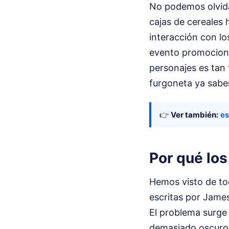
No podemos olvidar
cajas de cereales 
interacción con lo
evento promocional
personajes es tan 
furgoneta ya sabem
👉
Ver también:
es
Por qué los
Hemos visto de tod
escritas por Jame
El problema surge 
demasiado oscuros