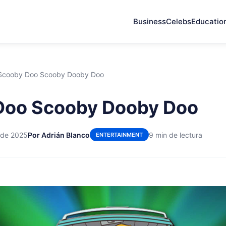
Business
Celebs
Educatio
Scooby Doo Scooby Dooby Doo
Doo Scooby Dooby Doo
 de 2025
Por Adrián Blanco
9 min de lectura
ENTERTAINMENT