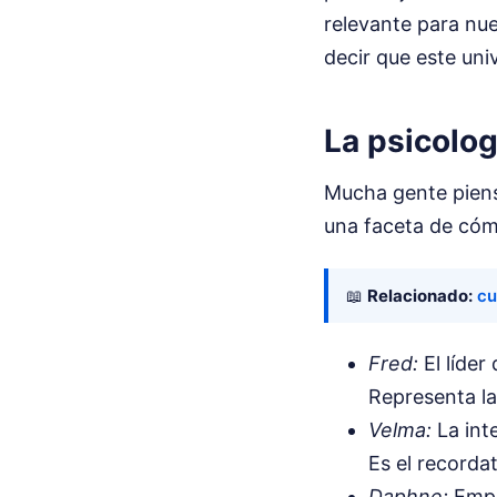
relevante para nue
decir que este uni
La psicolog
Mucha gente piens
una faceta de cóm
📖
Relacionado:
cu
Fred:
El líder
Representa la
Velma:
La inte
Es el recordat
Daphne:
Empe