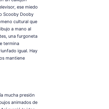
elevisor, ese miedo
Doo Scooby Dooby
ómeno cultural que
dibujo a mano al
tes, una furgoneta
re termina
riunfado igual. Hay
nos mantiene
bía mucha presión
ibujos animados de