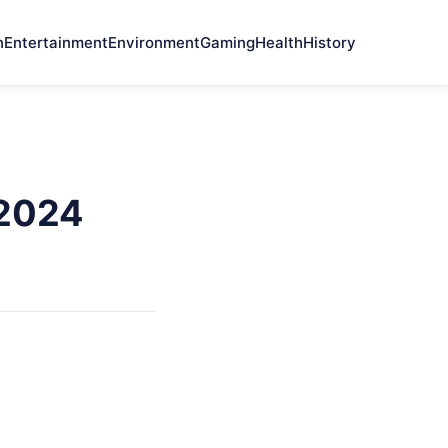
n
Entertainment
Environment
Gaming
Health
History
 2024