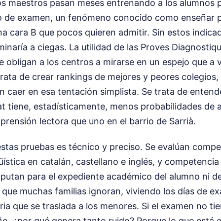
s maestros pasan meses entrenando a los alumnos 
o de examen, un fenómeno conocido como enseñar pa
na cara B que pocos quieren admitir. Sin estos indicad
inaría a ciegas. La utilidad de las Proves Diagnostiq
 obligan a los centros a mirarse en un espejo que a 
rata de crear rankings de mejores y peores colegios,
lan caer en esa tentación simplista. Se trata de enten
at tiene, estadísticamente, menos probabilidades de a
rensión lectora que uno en el barrio de Sarrià.
stas pruebas es técnico y preciso. Se evalúan compe
ística en catalán, castellano e inglés, y competenci
putan para el expediente académico del alumno ni de
z que muchas familias ignoran, viviendo los días de 
ia que se traslada a los menores. Si el examen no t
iño, ¿por qué genera tanto ruido? Porque lo que está e