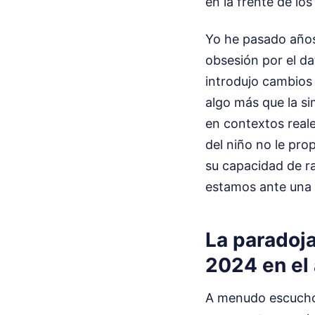
en la frente de los
Yo he pasado años
obsesión por el da
introdujo cambios 
algo más que la si
en contextos reale
del niño no le pro
su capacidad de ra
estamos ante una c
La paradoja
2024 en el 
A menudo escucho q