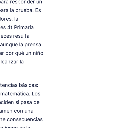
para responder un
ra la prueba. Es
ores, la
ues 4t Primaria
veces resulta
 aunque la prensa
der por qué un niño
lcanzar la
tencias básicas:
a matemática. Los
ciden si pasa de
examen con una
iene consecuencias
n juego es la