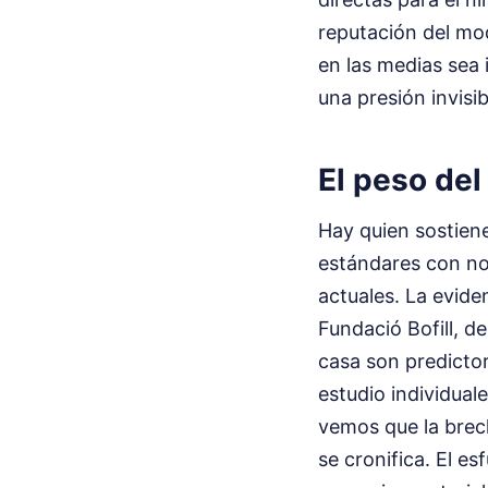
reputación del mo
en las medias sea
una presión invisi
El peso del
Hay quien sostiene
estándares con not
actuales. La evide
Fundació Bofill, d
casa son predictor
estudio individual
vemos que la brech
se cronifica. El e