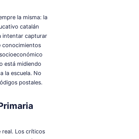
empre la misma: la
ucativo catalán
a intentar capturar
de conocimientos
o socioeconómico
no está midiendo
a la escuela. No
códigos postales.
Primaria
eal. Los críticos