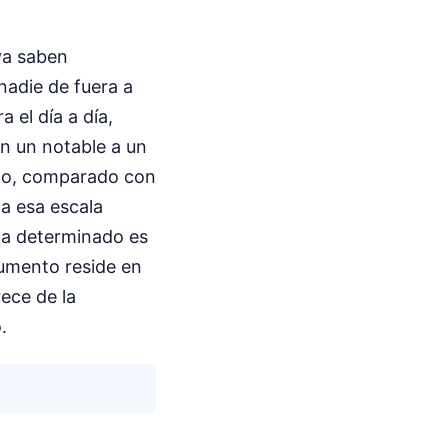
ya saben
nadie de fuera a
 el día a día,
on un notable a un
no, comparado con
ta esa escala
ia determinado es
umento reside en
ece de la
.