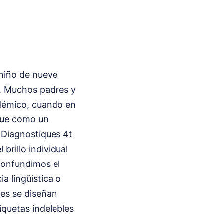
 niño de nueve
l. Muchos padres y
adémico, cuando en
que como un
 Diagnostiques 4t
brillo individual
confundimos el
a lingüística o
es se diseñan
iquetas indelebles