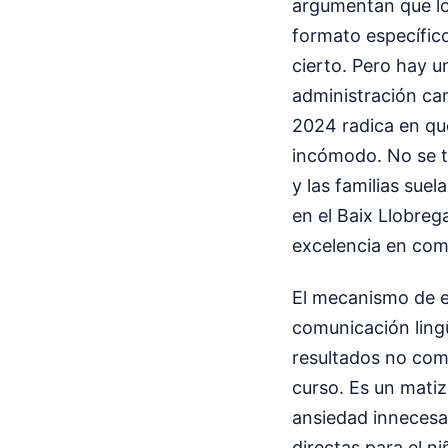
argumentan que lo
formato específic
cierto. Pero hay u
administración cam
2024 radica en que
incómodo. No se t
y las familias sue
en el Baix Llobreg
excelencia en comp
El mecanismo de e
comunicación lingü
resultados no com
curso. Es un mati
ansiedad innecesar
directas para el n