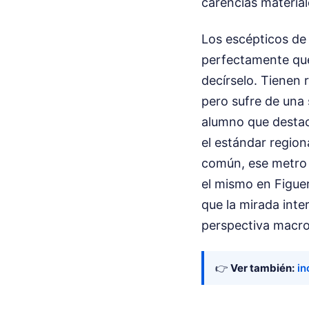
carencias materia
Los escépticos de 
perfectamente qué
decírselo. Tienen 
pero sufre de una 
alumno que desta
el estándar region
común, ese metro 
el mismo en Figue
que la mirada inte
perspectiva macro 
👉
Ver también:
in