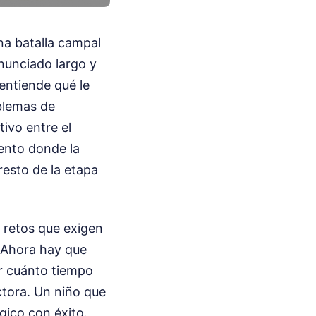
na batalla campal
nunciado largo y
entiende qué le
blemas de
tivo entre el
ento donde la
resto de la etapa
 retos que exigen
. Ahora hay que
er cuánto tiempo
ctora. Un niño que
gico con éxito.