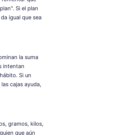
lan". Si el plan
, da igual que sea
dominan la suma
s intentan
ábito. Si un
las cajas ayuda,
s, gramos, kilos,
lguien que aún