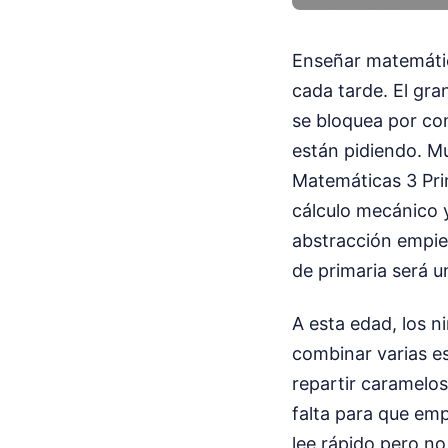
Enseñar matemátic
cada tarde. El gra
se bloquea por co
están pidiendo. M
Matemáticas 3 Prim
cálculo mecánico 
abstracción empiez
de primaria será u
A esta edad, los n
combinar varias e
repartir caramelos
falta para que emp
lee rápido pero no