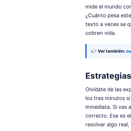
mide el mundo con 
¿Cuánto pesa este 
texto a veces se q
cobren vida.
👉
Ver también:
ou
Estrategia
Olvídate de las e
los tres minutos si
inmediata. Si vas 
correcto. Ese es e
resolver algo real