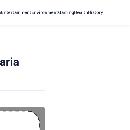
n
Entertainment
Environment
Gaming
Health
History
aria