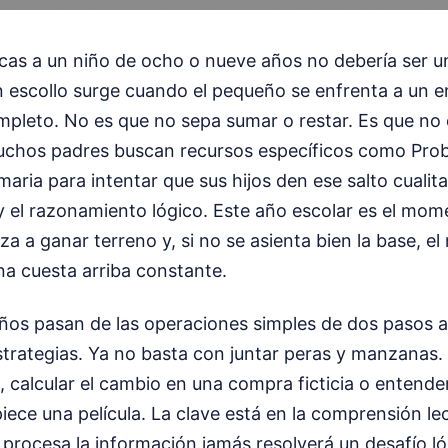
as a un niño de ocho o nueve años no debería ser u
n escollo surge cuando el pequeño se enfrenta a un e
mpleto. No es que no sepa sumar o restar. Es que no 
uchos padres buscan recursos específicos como Pro
aria para intentar que sus hijos den ese salto cualita
y el razonamiento lógico. Este año escolar es el mom
a a ganar terreno y, si no se asienta bien la base, el 
na cuesta arriba constante.
iños pasan de las operaciones simples de dos pasos a
strategias. Ya no basta con juntar peras y manzanas
, calcular el cambio en una compra ficticia o entend
iece una película. La clave está en la comprensión le
 procesa la información jamás resolverá un desafío ló