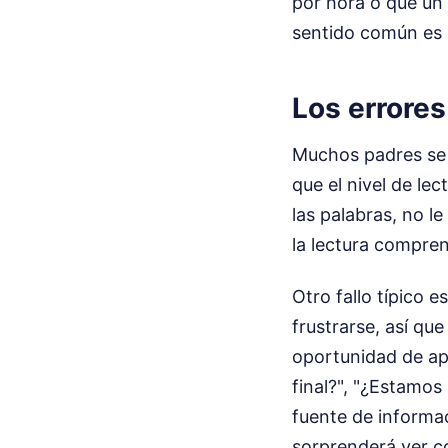
por hora o que un 
sentido común es 
Los errore
Muchos padres se 
que el nivel de lec
las palabras, no l
la lectura compren
Otro fallo típico e
frustrarse, así qu
oportunidad de ap
final?", "¿Estamos
fuente de informac
sorprenderá ver c