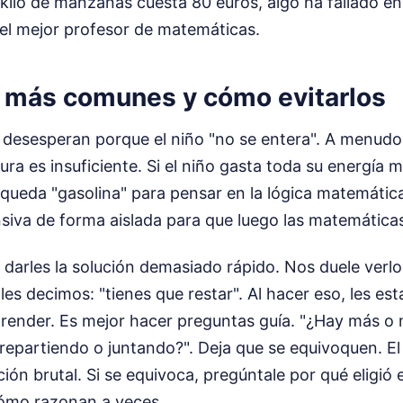
kilo de manzanas cuesta 80 euros, algo ha fallado en 
el mejor profesor de matemáticas.
s más comunes y cómo evitarlos
desesperan porque el niño "no se entera". A menudo,
tura es insuficiente. Si el niño gasta toda su energía 
e queda "gasolina" para pensar en la lógica matemátic
siva de forma aislada para que luego las matemáticas
s darles la solución demasiado rápido. Nos duele verlos
e les decimos: "tienes que restar". Al hacer eso, les e
render. Es mejor hacer preguntas guía. "¿Hay más o
 repartiendo o juntando?". Deja que se equivoquen. El
ión brutal. Si se equivoca, pregúntale por qué eligió
ómo razonan a veces.