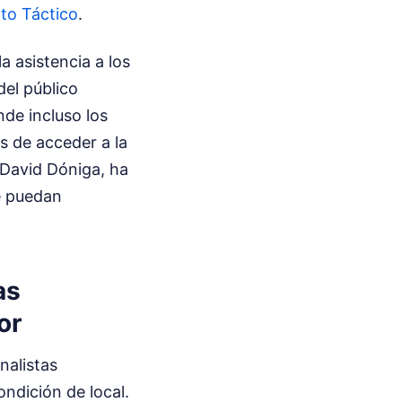
xto Táctico
.
a asistencia a los
del público
nde incluso los
s de acceder a la
 David Dóniga, ha
e puedan
as
or
nalistas
ndición de local.