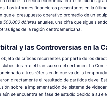
ca reducir la brecha económica entre los clubes gran
s. Los informes financieros presentados en la últim
an que el presupuesto operativo promedio de un equi
os
500,000 dólares
anuales, una cifra que sigue sien
tras ligas de la región centroamericana.
rbitral y las Controversias en la 
o objeto de críticas recurrentes por parte de los direc
s clubes durante el transcurso del certamen. La Comis
ncionado a tres réferis en lo que va de la temporada
aron directamente el resultado de partidos clave. Es
usión sobre la implementación del sistema de videoarbi
e aún se encuentra en fase de estudio debido a su el