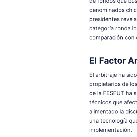
de fondos que bus
denominados chico
presidentes revel
categoría ronda l
comparación con o
El Factor A
El arbitraje ha sid
propietarios de lo
de la FESFUT ha sa
técnicos que afect
alimentado la disc
una tecnología qu
implementación.