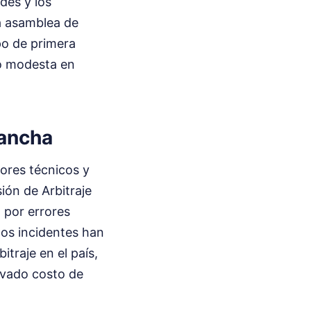
des y los
a asamblea de
po de primera
do modesta en
Cancha
tores técnicos y
ión de Arbitraje
 por errores
tos incidentes han
traje en el país,
evado costo de