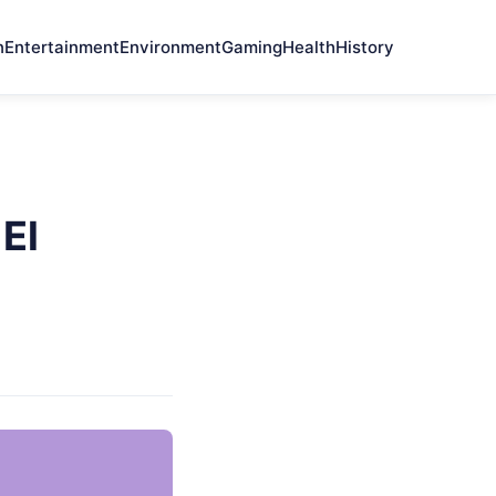
n
Entertainment
Environment
Gaming
Health
History
El