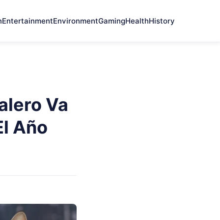
n
Entertainment
Environment
Gaming
Health
History
alero Va
El Año