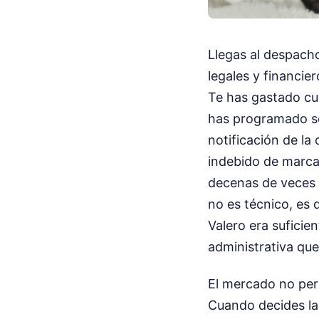
Llegas al despach
legales y financie
Te has gastado cua
has programado se
notificación de l
indebido de marca 
decenas de veces e
no es técnico, es 
Valero era suficie
administrativa que 
El mercado no perd
Cuando decides lan