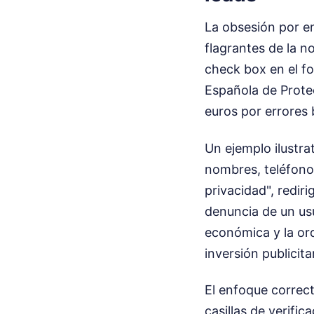
La obsesión por en
flagrantes de la 
check box en el fo
Española de Prote
euros por errores 
Un ejemplo ilustr
nombres, teléfonos
privacidad", redir
denuncia de un us
económica y la or
inversión publicitar
El enfoque correc
casillas de verific