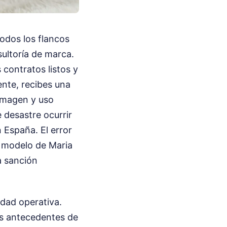
odos los flancos
sultoría de marca.
 contratos listos y
nte, recibes una
 imagen y uso
 desastre ocurrir
 España. El error
l modelo de Maria
a sanción
idad operativa.
los antecedentes de