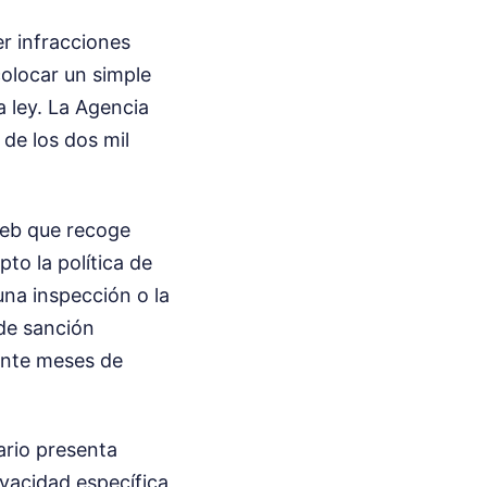
er infracciones
olocar un simple
a ley. La Agencia
de los dos mil
web que recoge
to la política de
una inspección o la
de sanción
ante meses de
ario presenta
rivacidad específica