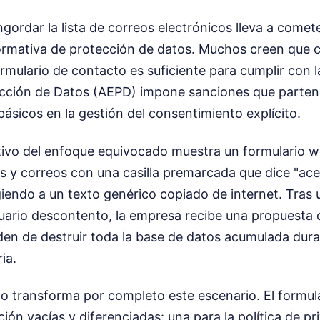
gordar la lista de correos electrónicos lleva a comet
normativa de protección de datos. Muchos creen que c
rmulario de contacto es suficiente para cumplir con l
cción de Datos (AEPD) impone sanciones que parten 
básicos en la gestión del consentimiento explícito.
ativo del enfoque equivocado muestra un formulario 
 y correos con una casilla premarcada que dice "acep
igiendo a un texto genérico copiado de internet. Tras 
uario descontento, la empresa recibe una propuesta 
den de destruir toda la base de datos acumulada dur
ia.
to transforma por completo este escenario. El formul
ación vacías y diferenciadas: una para la política de p