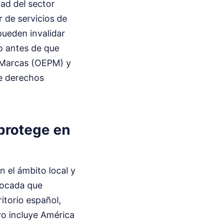
ad del sector
 de servicios de
pueden invalidar
vo antes de que
y Marcas (OEPM) y
e derechos
 protege en
 el ámbito local y
ivocada que
itorio español,
ivo incluye América