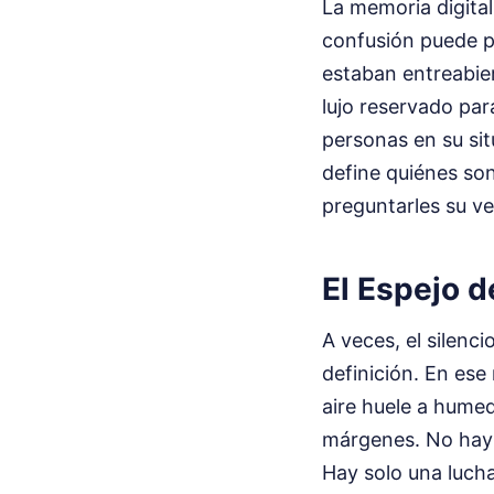
La memoria digita
confusión puede p
estaban entreabier
lujo reservado par
personas en su situ
define quiénes so
preguntarles su ve
El Espejo de
A veces, el silenc
definición. En es
aire huele a humed
márgenes. No hay 
Hay solo una lucha