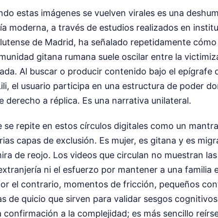
ndo estas imágenes se vuelven virales es una deshu
ía moderna, a través de estudios realizados en insti
utense de Madrid, ha señalado repetidamente cómo 
munidad gitana rumana suele oscilar entre la victimiz
lada. Al buscar o producir contenido bajo el epígrafe 
li, el usuario participa en una estructura de poder do
 derecho a réplica. Es una narrativa unilateral.
e se repite en estos círculos digitales como un mantra,
rias capas de exclusión. Es mujer, es gitana y es migr
ra de reojo. Los videos que circulan no muestran la
 extranjería ni el esfuerzo por mantener a una familia
por el contrario, momentos de fricción, pequeños conf
s de quicio que sirven para validar sesgos cognitivos
 confirmación a la complejidad; es más sencillo reírse