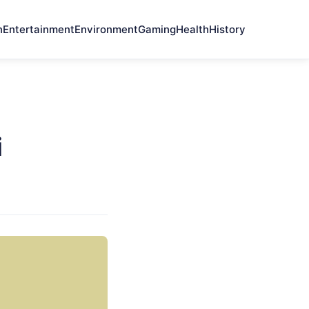
n
Entertainment
Environment
Gaming
Health
History
i