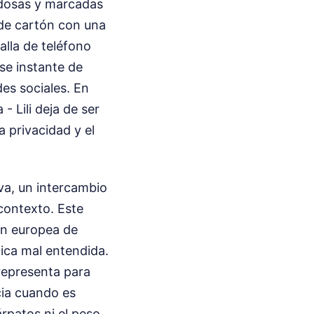
udosas y marcadas
 de cartón con una
alla de teléfono
se instante de
des sociales. En
 Lili deja de ser
a privacidad y el
va, un intercambio
 contexto. Este
ión europea de
ica mal entendida.
 representa para
cia cuando es
rpatos ni el peso