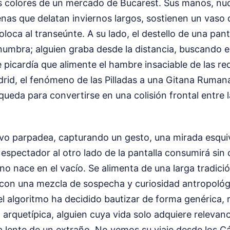
s colores de un mercado de Bucarest. Sus manos, n
nas que delatan inviernos largos, sostienen un vaso
loca al transeúnte. A su lado, el destello de una pant
numbra; alguien graba desde la distancia, buscando e
e picardía que alimente el hambre insaciable de las re
rid, el fenómeno de las Pilladas a una Gitana Rumana -
ueda para convertirse en una colisión frontal entre l
tivo parpadea, capturando un gesto, una mirada esqui
 espectador al otro lado de la pantalla consumirá sin
no nace en el vacío. Se alimenta de una larga tradic
" con una mezcla de sospecha y curiosidad antropológ
 el algoritmo ha decidido bautizar de forma genérica,
arquetípica, alguien cuya vida solo adquiere relevan
a lente de un extraño. No vemos su viaje desde los Cá