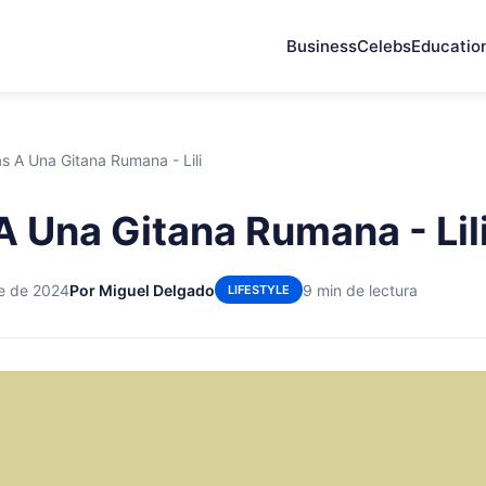
Business
Celebs
Educatio
as A Una Gitana Rumana - Lili
 A Una Gitana Rumana - Lil
re de 2024
Por Miguel Delgado
9 min de lectura
LIFESTYLE