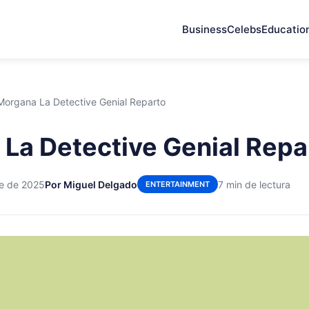
Business
Celebs
Educatio
Morgana La Detective Genial Reparto
La Detective Genial Repa
re de 2025
Por Miguel Delgado
7 min de lectura
ENTERTAINMENT