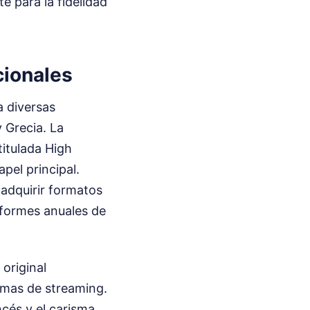
e para la fidelidad
cionales
a diversas
 Grecia. La
itulada High
pel principal.
 adquirir formatos
nformes anuales de
original
rmas de streaming.
ncés y el carisma