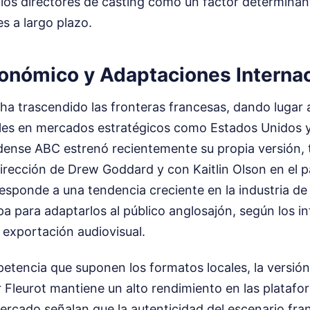
 los directores de casting como un factor determinant
s a largo plazo.
onómico y Adaptaciones Interna
a ha trascendido las fronteras francesas, dando lugar 
les en mercados estratégicos como Estados Unidos y
ense ABC estrenó recientemente su propia versión, t
 dirección de Drew Goddard y con Kaitlin Olson en el pa
sponde a una tendencia creciente en la industria de
a para adaptarlos al público anglosajón, según los i
 exportación audiovisual.
etencia que suponen los formatos locales, la versión 
 Fleurot mantiene un alto rendimiento en las platafo
ercado señalan que la autenticidad del escenario fra