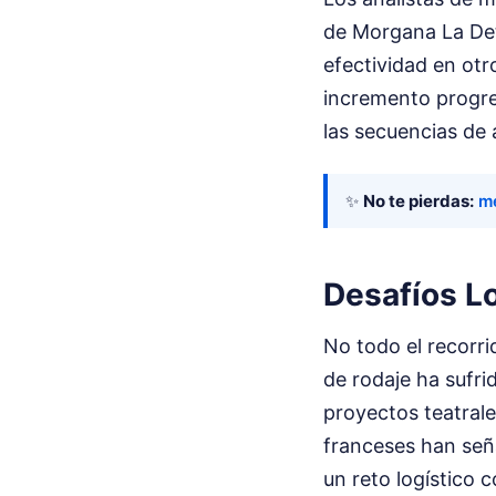
de Morgana La Dete
efectividad en otr
incremento progres
las secuencias de 
✨
No te pierdas:
me
Desafíos Lo
No todo el recorri
de rodaje ha sufr
proyectos teatrale
franceses han seña
un reto logístico 