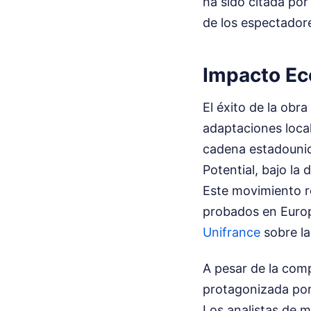
ha sido citada por
de los espectadore
Impacto Ec
El éxito de la obr
adaptaciones loca
cadena estadounid
Potential, bajo la
Este movimiento re
probados en Europ
Unifrance
sobre la
A pesar de la comp
protagonizada por
Los analistas de m