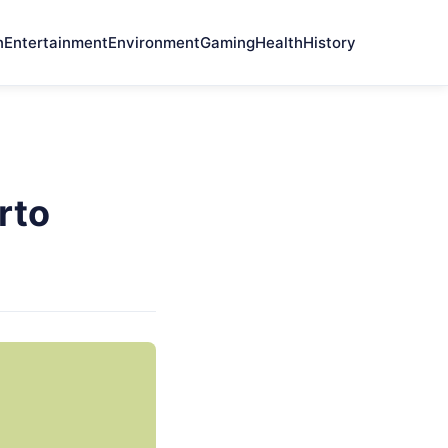
n
Entertainment
Environment
Gaming
Health
History
rto