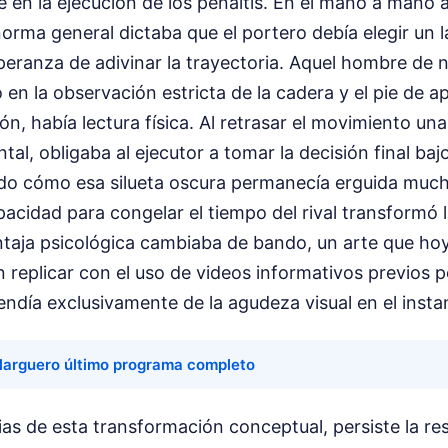
en la ejecución de los penaltis. En el mano a mano 
 norma general dictaba que el portero debía elegir un l
speranza de adivinar la trayectoria. Aquel hombre de
n la observación estricta de la cadera y el pie de a
ón, había lectura física. Al retrasar el movimiento un
l, obligaba al ejecutor a tomar la decisión final baj
ndo cómo esa silueta oscura permanecía erguida muc
pacidad para congelar el tiempo del rival transformó l
taja psicológica cambiaba de bando, un arte que hoy 
replicar con el uso de videos informativos previos 
ndía exclusivamente de la agudeza visual en el insta
 larguero último programa completo
ias de esta transformación conceptual, persiste la res