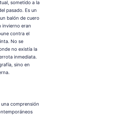
ual, sometido a la
del pasado. Es un
 un balón de cuero
 invierno eran
pune contra el
inta. No se
onde no existía la
derrota inmediata.
rafía, sino en
erna.
e una comprensión
 contemporáneos