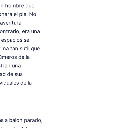
 un hombre que
onara el pie. No
 aventura
ontrario, era una
 espacios se
rma tan sutil que
úmeros de la
stran una
dad de sus
viduales de la
es a balón parado,