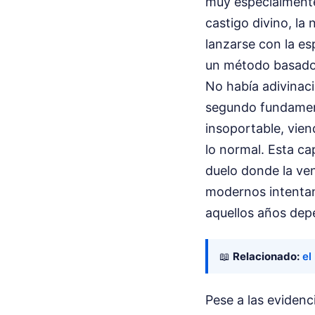
muy especialmente 
castigo divino, la
lanzarse con la e
un método basado e
No había adivinaci
segundo fundamenta
insoportable, vie
lo normal. Esta ca
duelo donde la ven
modernos intentan 
aquellos años depe
📖
Relacionado:
el
Pese a las evidenc