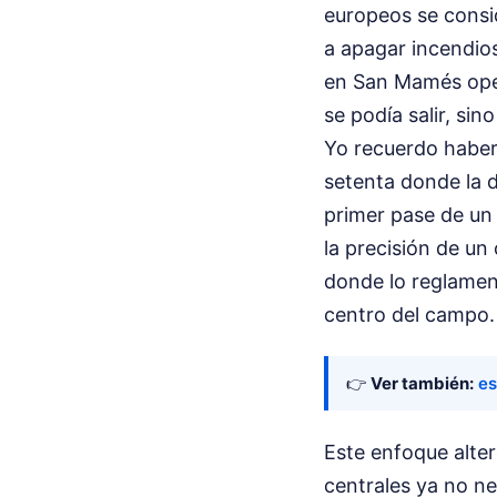
europeos se consi
a apagar incendios
en San Mamés opera
se podía salir, sin
Yo recuerdo haber 
setenta donde la d
primer pase de un 
la precisión de u
donde lo reglament
centro del campo.
👉
Ver también:
es
Este enfoque alter
centrales ya no n