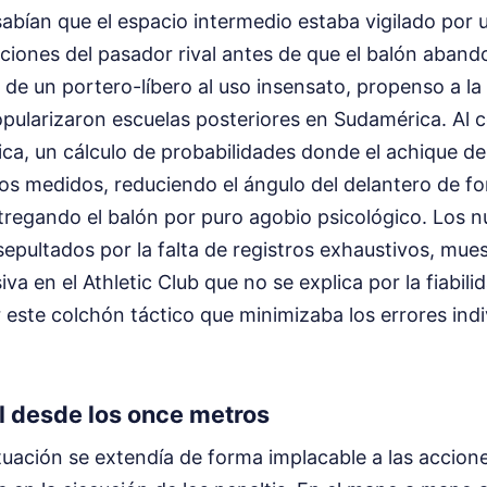
sabían que el espacio intermedio estaba vigilado por
enciones del pasador rival antes de que el balón aband
de un portero-líbero al uso insensato, propenso a la
pularizaron escuelas posteriores en Sudamérica. Al c
ica, un cálculo de probabilidades donde el achique de
s medidos, reduciendo el ángulo del delantero de fo
tregando el balón por puro agobio psicológico. Los n
epultados por la falta de registros exhaustivos, mue
va en el Athletic Club que no se explica por la fiabili
 este colchón táctico que minimizaba los errores indi
l desde los once metros
ituación se extendía de forma implacable a las accion