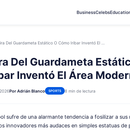
Business
Celebs
Educatio
ra Del Guardameta Estático O Cómo Iribar Inventó El ...
ra Del Guardameta Estáti
bar Inventó El Área Mode
 2026
Por Adrián Blanco
8 min de lectura
SPORTS
bol sufre de una alarmante tendencia a fosilizar a sus
os innovadores más audaces en simples estatuas de p