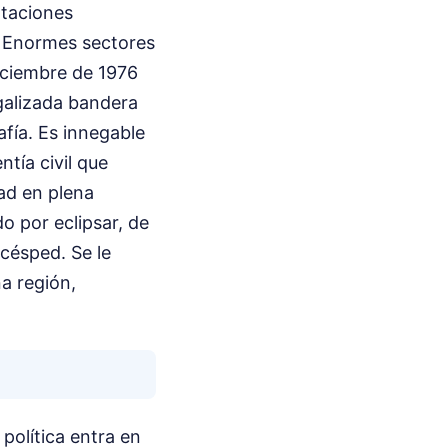
rtaciones
. Enormes sectores
iciembre de 1976
egalizada bandera
fía. Es innegable
tía civil que
ad en plena
do por eclipsar, de
 césped. Se le
na región,
 política entra en