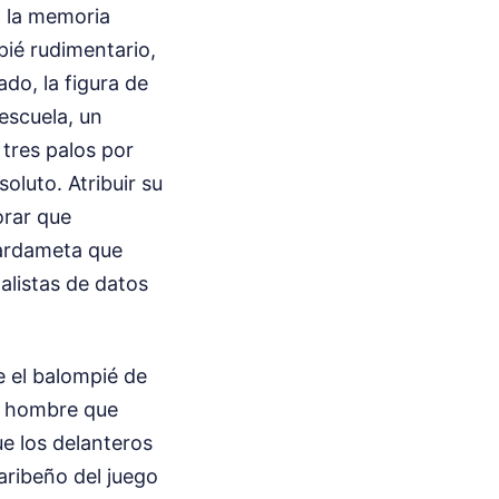
o la memoria
pié rudimentario,
ado, la figura de
 escuela, un
 tres palos por
soluto. Atribuir su
orar que
uardameta que
nalistas de datos
e el balompié de
el hombre que
e los delanteros
caribeño del juego