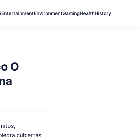
n
Entertainment
Environment
Gaming
Health
History
co O
rna
 mitos,
iedra cubiertas