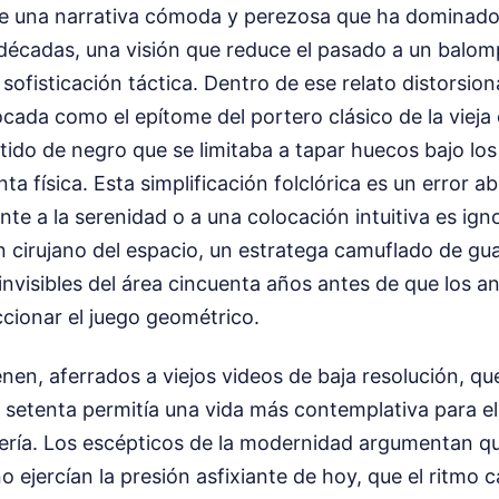
ste una narrativa cómoda y perezosa que ha dominad
décadas, una visión que reduce el pasado a un balom
sofisticación táctica. Dentro de ese relato distorsion
vocada como el epítome del portero clásico de la vieja
tido de negro que se limitaba a tapar huecos bajo los
nta física. Esta simplificación folclórica es un error ab
e a la serenidad o a una colocación intuitiva es ign
 cirujano del espacio, un estratega camuflado de g
 invisibles del área cincuenta años antes de que los a
cionar el juego geométrico.
nen, aferrados a viejos videos de baja resolución, qu
y setenta permitía una vida más contemplativa para 
tería. Los escépticos de la modernidad argumentan qu
o ejercían la presión asfixiante de hoy, que el ritmo 