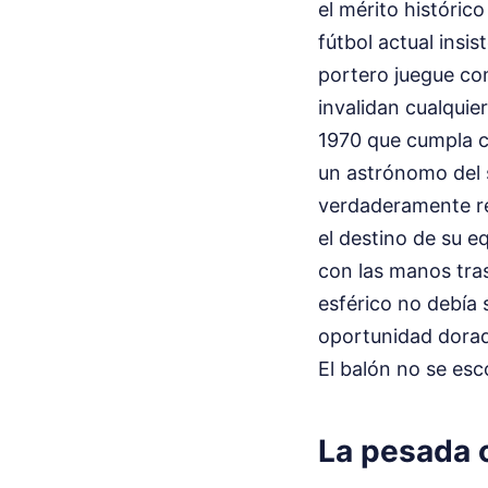
el mérito históric
fútbol actual insi
portero juegue com
invalidan cualquie
1970 que cumpla c
un astrónomo del si
verdaderamente re
el destino de su e
con las manos tras
esférico no debía 
oportunidad dorad
El balón no se esc
La pesada c