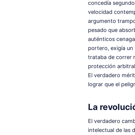
concedía segundos
velocidad contempo
argumento trampos
pesado que absorb
auténticos cenagal
portero, exigía un
trataba de correr 
protección arbitral
El verdadero mérit
lograr que el pelig
La revoluci
El verdadero camb
intelectual de la