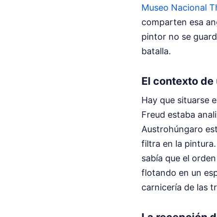
Museo Nacional T
comparten esa ang
pintor no se guar
batalla.
El contexto de
Hay que situarse e
Freud estaba anal
Austrohúngaro esta
filtra en la pintur
sabía que el orde
flotando en un es
carnicería de las t