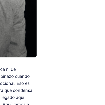
ca ni de
espinazo cuando
ocional. Eso es
bra que condensa
 llegado aquí
o. Aquí vamos a