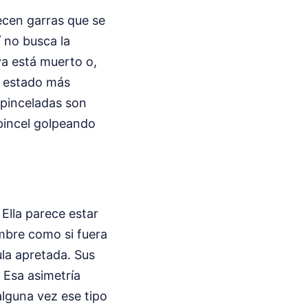
ecen garras que se
í no busca la
ya está muerto o,
u estado más
s pinceladas son
 pincel golpeando
Ella parece estar
mbre como si fuera
la apretada. Sus
 Esa asimetría
alguna vez ese tipo