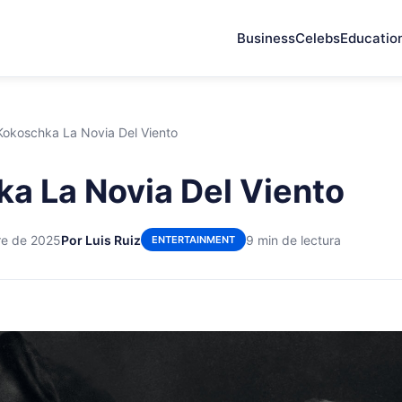
Business
Celebs
Educatio
Kokoschka La Novia Del Viento
a La Novia Del Viento
re de 2025
Por Luis Ruiz
9 min de lectura
ENTERTAINMENT