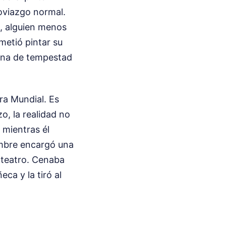
oviazgo normal.
e, alguien menos
metió pintar su
cena de tempestad
rra Mundial. Es
zo, la realidad no
 mientras él
hombre encargó una
l teatro. Cenaba
eca y la tiró al