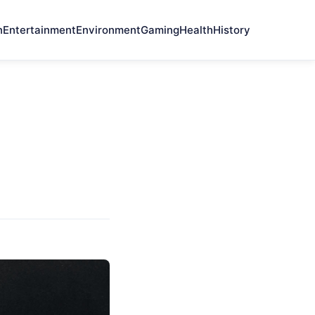
n
Entertainment
Environment
Gaming
Health
History