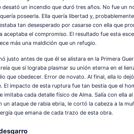
e desató un incendio que duró tres años. No fue un n
 quería poseerla. Ella quería libertad y, probablement
a estaba tan desesperado por casarse con ella que pro
lla aceptaba el compromiso. El resultado fue esta es
ece más una maldición que un refugio.
nó justo antes de que él se alistara en la Primera Gue
creía que si lograba plasmar su unión eterna en el lien
o que obedecer. Error de novato. Al final, ella lo dejó
e. El impacto de esta ruptura fue tan bestia que el 
 imitaba cada detalle físico de Alma. Salía con ella a
 en un ataque de rabia ebria, le cortó la cabeza a la muñ
energía que emana de cada trazo de esta obra.
 desgarro