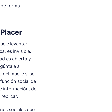
e de forma
 Placer
suele levantar
a, es invisible.
ad es abierta y
egúntale a
 del muelle si se
función social de
e información, de
replicar.
ones sociales que