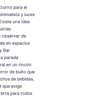
cturno para el
inimalista y luces
Existe una idea
uicias
n observar de
ide en espacios
y Bar
na parada
ural en un rincón
rror de bulto que
achos de bebidas,
d que exige
oferta para todos