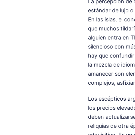
La percepción de 
estándar de lujo o 
En las islas, el c
que muchos tilda
alguien entra en 
silencioso con mús
hay que confundir 
la mezcla de idiom
amanecer son elem
complejos, asfixia
Los escépticos arg
los precios elevado
deben actualizarse
reliquias de otra 
adquisitivo. Es un 