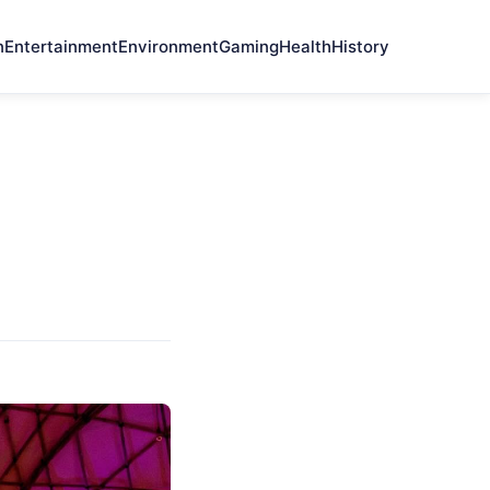
n
Entertainment
Environment
Gaming
Health
History