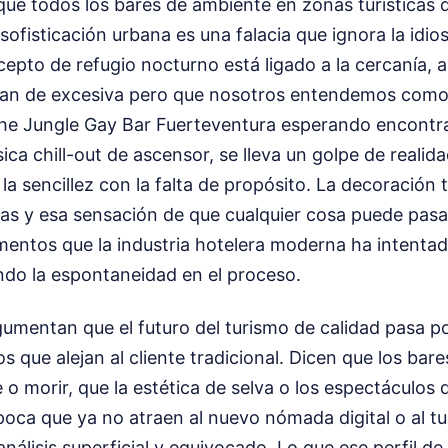
que todos los bares de ambiente en zonas turísticas 
sofisticación urbana es una falacia que ignora la idios
oncepto de refugio nocturno está ligado a la cercanía,
rían de excesiva pero que nosotros entendemos com
The Jungle Gay Bar Fuerteventura esperando encontr
ica chill-out de ascensor, se lleva un golpe de realid
la sencillez con la falta de propósito. La decoración t
as y esa sensación de que cualquier cosa puede pasa
entos que la industria hotelera moderna ha intentad
ndo la espontaneidad en el proceso.
umentan que el futuro del turismo de calidad pasa por
s que alejan al cliente tradicional. Dicen que los bar
 o morir, que la estética de selva o los espectáculos 
época que ya no atraen al nuevo nómada digital o al tu
análisis superficial y equivocado. Lo que ese perfil de