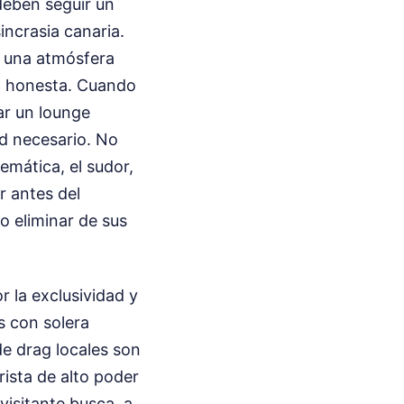
deben seguir un
incrasia canaria.
 a una atmósfera
o honesta. Cuando
ar un lounge
ad necesario. No
emática, el sudor,
r antes del
o eliminar de sus
 la exclusividad y
es con solera
de drag locales son
rista de alto poder
 visitante busca, a