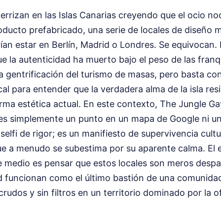
errizan en las Islas Canarias creyendo que el ocio no
oducto prefabricado, una serie de locales de diseño m
ían estar en Berlín, Madrid o Londres. Se equivocan. 
e la autenticidad ha muerto bajo el peso de las franq
la gentrificación del turismo de masas, pero basta co
cal para entender que la verdadera alma de la isla res
rma estética actual. En este contexto, The Jungle Ga
es simplemente un punto en un mapa de Google ni u
 selfi de rigor; es un manifiesto de supervivencia cult
ue a menudo se subestima por su aparente calma. El e
te medio es pensar que estos locales son meros desp
d funcionan como el último bastión de una comunida
crudos y sin filtros en un territorio dominado por la 