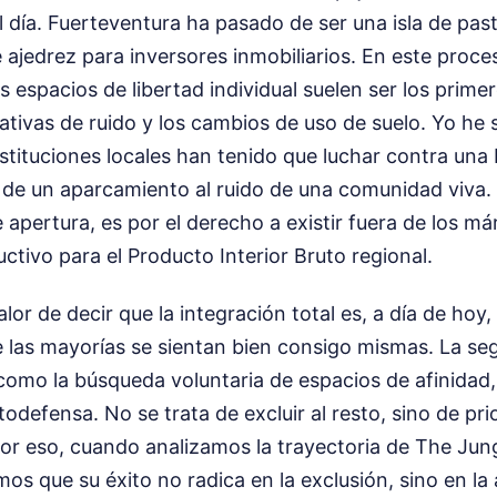
l día. Fuerteventura ha pasado de ser una isla de pa
e ajedrez para inversores inmobiliarios. En este proce
 espacios de libertad individual suelen ser los primero
tivas de ruido y los cambios de uso de suelo. Yo he 
tituciones locales han tenido que luchar contra una
io de un aparcamiento al ruido de una comunidad viva.
e apertura, es por el derecho a existir fuera de los m
ctivo para el Producto Interior Bruto regional.
alor de decir que la integración total es, a día de hoy
e las mayorías se sientan bien consigo mismas. La se
como la búsqueda voluntaria de espacios de afinidad,
odefensa. No se trata de excluir al resto, sino de pri
Por eso, cuando analizamos la trayectoria de The Jun
os que su éxito no radica en la exclusión, sino en la