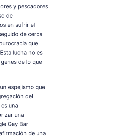
stores y pescadores
so de
s en sufrir el
seguido de cerca
 burocracia que
 Esta lucha no es
árgenes de lo que
, un espejismo que
gregación del
 es una
orizar una
gle Gay Bar
 afirmación de una