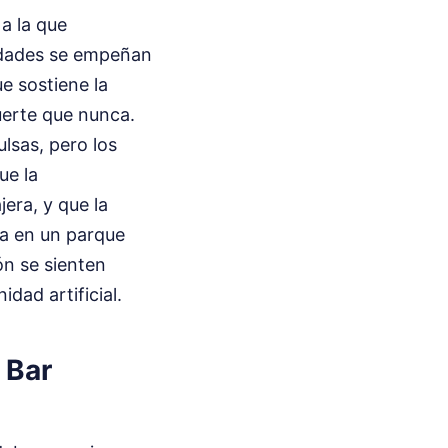
 a la que
ridades se empeñan
ue sostiene la
erte que nunca.
lsas, pero los
ue la
era, y que la
rta en un parque
n se sienten
ad artificial.
 Bar