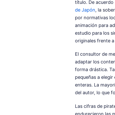
título. De acuerdo 
de Japón
, la sobe
por normativas loc
animación para ad
estudio para los s
originales frente a
El consultor de me
adaptar los conten
forma drástica. T
pequeñas a elegir 
enteras. La mayorí
del autor, lo que 
Las cifras de pira
endurecieron las m