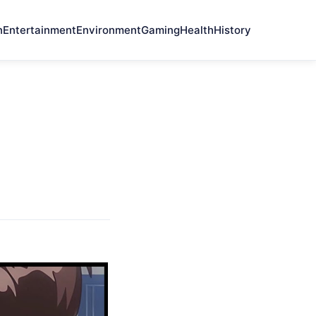
n
Entertainment
Environment
Gaming
Health
History