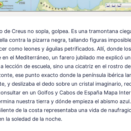
bo de Creus no sopla, golpea. Es una tramontana cieg
rella contra la pizarra negra, tallando figuras imposib
cer como leones y águilas petrificados. Allí, donde los
en el Mediterráneo, un farero jubilado me explicó un
a lección de escuela, sino una cicatriz en el rostro d
onte, ese punto exacto donde la península ibérica la
ste, y deslizaba el dedo sobre un cristal imaginario, r
onsultar en un Golfos y Cabos de España Mapa Inter
mina nuestra tierra y dónde empieza el abismo azul.
liente de la costa representaba una vida de naufragi
n la soledad de la noche.