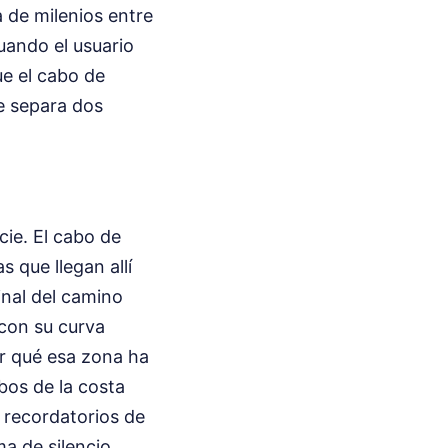
 de milenios entre
uando el usuario
ue el cabo de
ue separa dos
ecie. El cabo de
 que llegan allí
final del camino
 con su curva
or qué esa zona ha
abos de la costa
 recordatorios de
a de silencio.