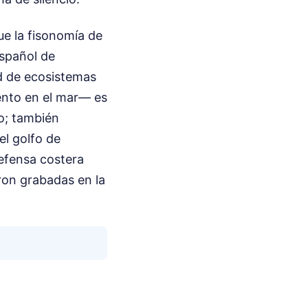
ue la fisonomía de
Español de
ad de ecosistemas
ento en el mar— es
ro; también
l golfo de
efensa costera
ron grabadas en la