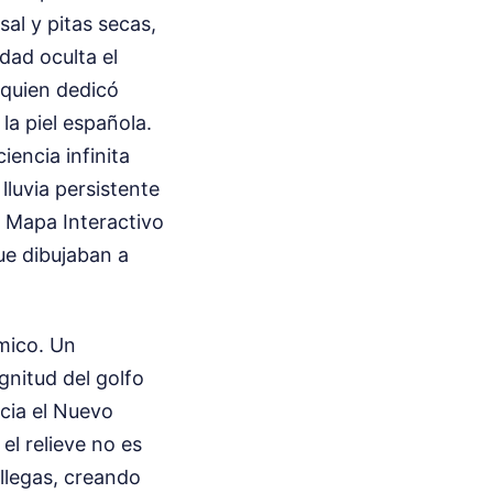
sal y pitas secas,
dad oculta el
 quien dedicó
a piel española.
iencia infinita
lluvia persistente
a Mapa Interactivo
ue dibujaban a
mico. Un
agnitud del golfo
cia el Nuevo
el relieve no es
allegas, creando