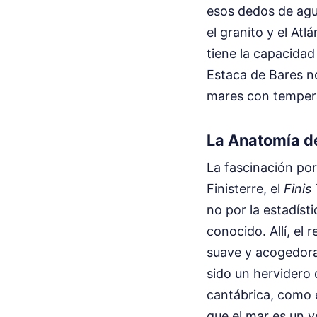
esos dedos de agu
el granito y el At
tiene la capacidad
Estaca de Bares no
mares con temper
La Anatomía d
La fascinación por 
Finisterre, el
Finis
no por la estadísti
conocido. Allí, el 
suave y acogedora,
sido un hervidero d
cantábrica, como 
que el mar es un v