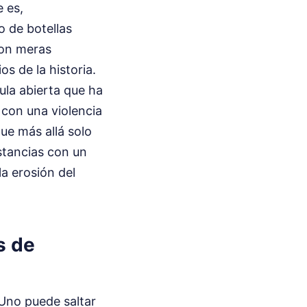
e es,
o de botellas
son meras
s de la historia.
la abierta que ha
 con una violencia
ue más allá solo
stancias con un
la erosión del
s de
 Uno puede saltar