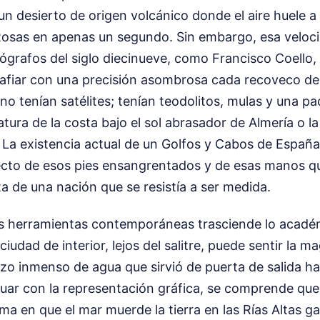
un desierto de origen volcánico donde el aire huele a 
 Rosas en apenas un segundo. Sin embargo, esa veloci
ógrafos del siglo diecinueve, como Francisco Coello,
afiar con una precisión asombrosa cada recoveco de l
o tenían satélites; tenían teodolitos, mulas y una pac
tura de la costa bajo el sol abrasador de Almería o la 
. La existencia actual de un Golfos y Cabos de Españ
recto de esos pies ensangrentados y de esas manos q
eta de una nación que se resistía a ser medida.
tas herramientas contemporáneas trasciende lo acadé
iudad de interior, lejos del salitre, puede sentir la m
zo inmenso de agua que sirvió de puerta de salida ha
uar con la representación gráfica, se comprende que 
ma en que el mar muerde la tierra en las Rías Altas g