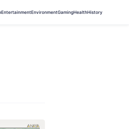
n
Entertainment
Environment
Gaming
Health
History