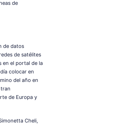
íneas de
ón de datos
redes de satélites
en el portal de la
ndía colocar en
érmino del año en
ntran
orte de Europa y
Simonetta Cheli,