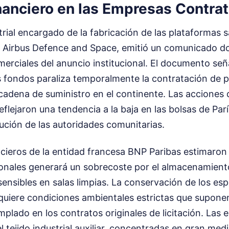
nanciero en las Empresas Contrat
rial encargado de la fabricación de las plataformas sa
n Airbus Defence and Space, emitió un comunicado do
rciales del anuncio institucional. El documento seña
s fondos paraliza temporalmente la contratación de 
cadena de suministro en el continente. Las acciones d
eflejaron una tendencia a la baja en las bolsas de Par
ución de las autoridades comunitarias.
ncieros de la entidad francesa BNP Paribas estimaron 
cionales generará un sobrecoste por el almacenamien
nsibles en salas limpias. La conservación de los esp
equiere condiciones ambientales estrictas que supone
lado en los contratos originales de licitación. Las
 tejido industrial auxiliar, concentradas en gran med