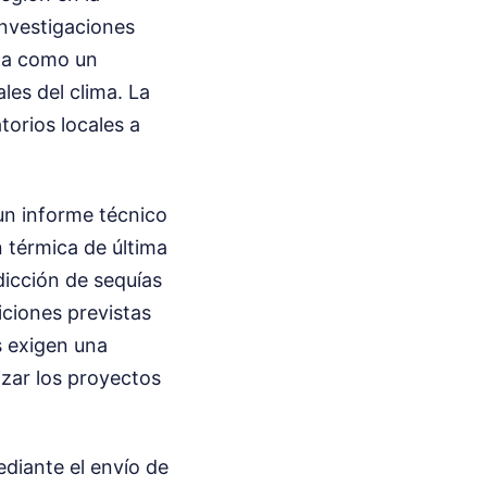
Investigaciones
ida como un
es del clima. La
torios locales a
 un informe técnico
 térmica de última
dicción de sequías
iciones previstas
s exigen una
izar los proyectos
diante el envío de