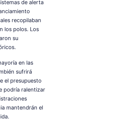
sistemas de alerta
anciamiento
uales recopilaban
n los polos. Los
saron su
óricos.
mayoría en las
mbién sufrirá
ue el presupuesto
 podría ralentizar
istraciones
cia mantendrán el
ida.