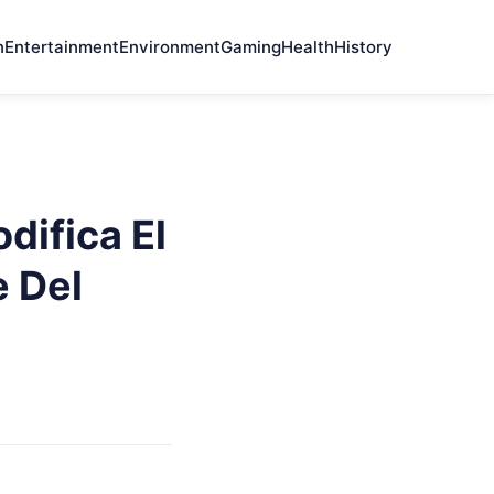
n
Entertainment
Environment
Gaming
Health
History
difica El
e Del