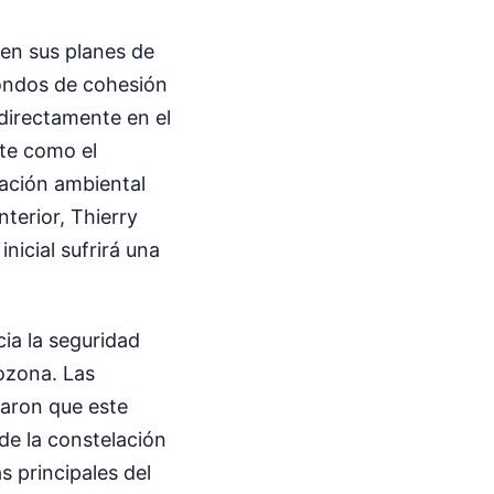
en sus planes de
 fondos de cohesión
 directamente en el
te como el
zación ambiental
terior, Thierry
nicial sufrirá una
ia la seguridad
rozona. Las
taron que este
de la constelación
s principales del