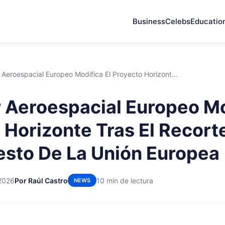
Business
Celebs
Educatio
 Aeroespacial Europeo Modifica El Proyecto Horizont...
r Aeroespacial Europeo Mo
 Horizonte Tras El Recort
sto De La Unión Europea
 2026
Por Raúl Castro
10 min de lectura
NEWS