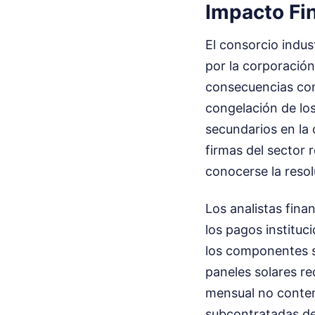
Impacto Fi
El consorcio indust
por la corporació
consecuencias come
congelación de lo
secundarios en la 
firmas del sector r
conocerse la resol
Los analistas fina
los pagos institu
los componentes se
paneles solares r
mensual no contemp
subcontratadas del