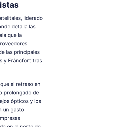
istas
telitales, liderado
nde detalla las
la que la
proveedores
e las principales
ís y Fráncfort tras
que el retraso en
to prolongado de
ejos ópticos y los
n un gasto
 empresas
ida en el norte de