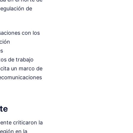
regulación de
saciones con los
ción
es
tos de trabajo
licita un marco de
elecomunicaciones
te
ente criticaron la
región en la