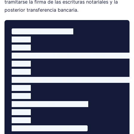
tramitarse la firma de las escrituras notariales y la
posterior transferencia bancaria.
[Inicio de la Solicitud] 

       │

       ▼

[Análisis Técnico y Due Diligence] ──► (Suele tarda
       │

       ▼

[Aprobaciones Políticas y Jurídicas] ──► (Consejo d
       │

       ▼

[Firma Notarial y Fiscalización]

       │

       ▼
