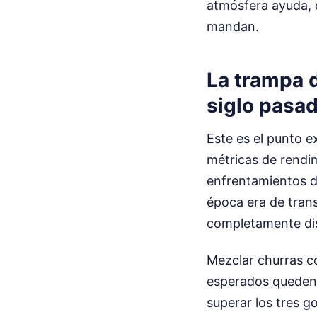
atmósfera ayuda, c
mandan.
La trampa 
siglo pasa
Este es el punto 
métricas de rendim
enfrentamientos de
época era de trans
completamente dist
Mezclar churras c
esperados queden t
superar los tres g