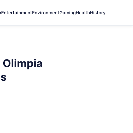
n
Entertainment
Environment
Gaming
Health
History
r Olimpia
os