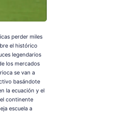
icas perder miles
re el histórico
uces legendarios
 de los mercados
rioca se van a
ictivo basándote
n la ecuación y el
del continente
ieja escuela a