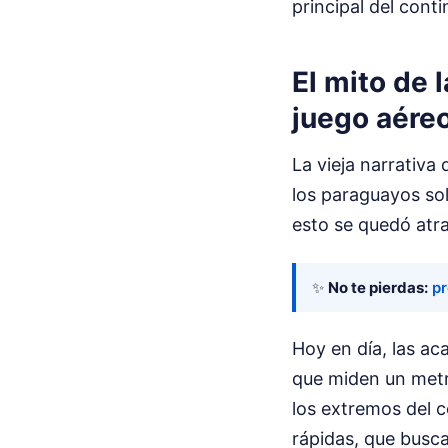
principal del conti
El mito de 
juego aére
La vieja narrativa 
los paraguayos sol
esto se quedó atr
✨
No te pierdas:
pr
Hoy en día, las a
que miden un metr
los extremos del 
rápidas, que busca