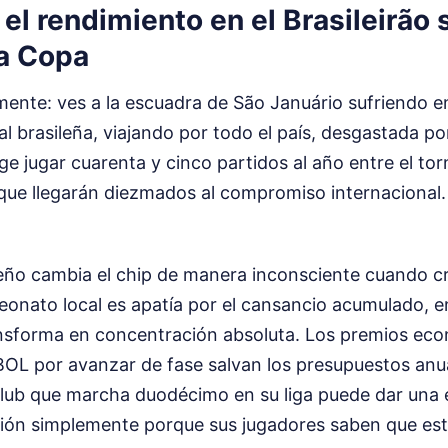
el rendimiento en el Brasileirão 
la Copa
ente: ves a la escuadra de São Januário sufriendo e
cal brasileña, viajando por todo el país, desgastada p
e jugar cuarenta y cinco partidos al año entre el torn
que llegarán diezmados al compromiso internacional. 
ileño cambia el chip de manera inconsciente cuando cr
onato local es apatía por el cansancio acumulado, e
ansforma en concentración absoluta. Los premios ec
L por avanzar de fase salvan los presupuestos anua
 club que marcha duodécimo en su liga puede dar una 
ión simplemente porque sus jugadores saben que está