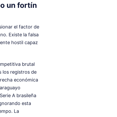
o un fortín
ionar el factor de
. Existe la falsa
iente hostil capaz
ompetitiva brutal
s los registros de
brecha económica
 paraguayo
Serie A brasileña
ignorando esta
iempo. La