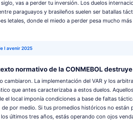
siglo, vas a perder tu inversión. Los duelos internaci
tre paraguayos y brasileños suelen ser batallas táct
pes letales, donde el miedo a perder pesa mucho más 
de l avenir 2025
ntexto normativo de la CONMEBOL destruye
ego cambiaron. La implementación del VAR y los arbit
stico que antes caracterizaba a estos duelos. Aquello
e el local imponía condiciones a base de faltas tácti
ja de por medio. Si tus promedios históricos no está
 los últimos tres años, estás operando con ojos vend