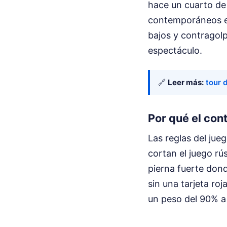
hace un cuarto de 
contemporáneos en
bajos y contragol
espectáculo.
🔗
Leer más:
tour 
Por qué el co
Las reglas del ju
cortan el juego rú
pierna fuerte dond
sin una tarjeta ro
un peso del 90% a