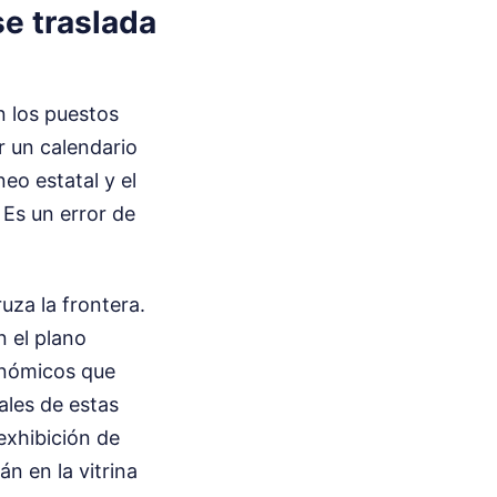
se traslada
n los puestos
or un calendario
eo estatal y el
Es un error de
uza la frontera.
n el plano
onómicos que
les de estas
exhibición de
n en la vitrina