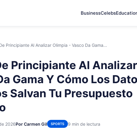
Business
Celebs
Educatio
 De Principiante Al Analizar Olimpia - Vasco Da Gama...
De Principiante Al Analiza
 Da Gama Y Cómo Los Dat
os Salvan Tu Presupuesto
o
 de 2026
Por Carmen Gil
9 min de lectura
SPORTS