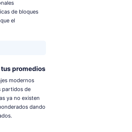
onales
icas de bloques
que el
 tus promedios
rajes modernos
s partidos de
cas ya no existen
n ponderados dando
ados.