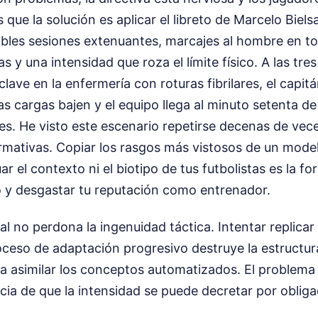
 que la solución es aplicar el libreto de Marcelo Biels
bles sesiones extenuantes, marcajes al hombre en t
s y una intensidad que roza el límite físico. A las tre
clave en la enfermería con roturas fibrilares, el capit
as cargas bajen y el equipo llega al minuto setenta de 
es. He visto este escenario repetirse decenas de vec
rmativas. Copiar los rasgos más vistosos de un model
ar el contexto ni el biotipo de tus futbolistas es la 
o y desgastar tu reputación como entrenador.
nal no perdona la ingenuidad táctica. Intentar replica
oceso de adaptación progresivo destruye la estructur
a asimilar los conceptos automatizados. El problema 
encia de que la intensidad se puede decretar por oblig