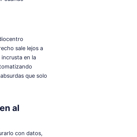
diocentro
recho sale lejos a
 incrusta en la
utomatizando
 absurdas que solo
en al
urarlo con datos,