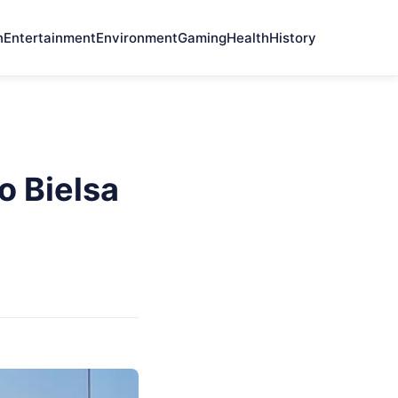
n
Entertainment
Environment
Gaming
Health
History
o Bielsa