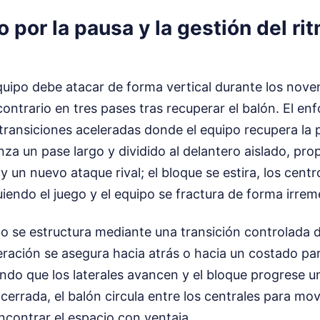
o por la pausa y la gestión del ri
quipo debe atacar de forma vertical durante los nove
ontrario en tres pases tras recuperar el balón. El e
 transiciones aceleradas donde el equipo recupera la
za un pase largo y dividido al delantero aislado, pro
y un nuevo ataque rival; el bloque se estira, los cen
uiendo el juego y el equipo se fractura de forma irrem
o se estructura mediante una transición controlada 
eración se asegura hacia atrás o hacia un costado par
ndo que los laterales avancen y el bloque progrese un
á cerrada, el balón circula entre los centrales para mo
encontrar el espacio con ventaja.