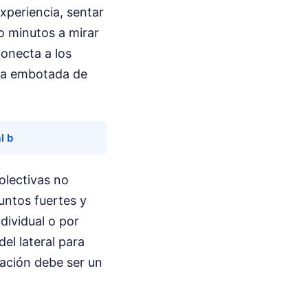
experiencia, sentar
o minutos a mirar
conecta a los
eza embotada de
l b
olectivas no
untos fuertes y
ndividual o por
el lateral para
ación debe ser un