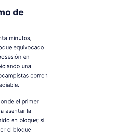
tmo de
nta minutos,
nfoque equivocado
 posesión en
piciando una
trocampistas corren
ediable.
donde el primer
a asentar la
ido en bloque; si
ver el bloque