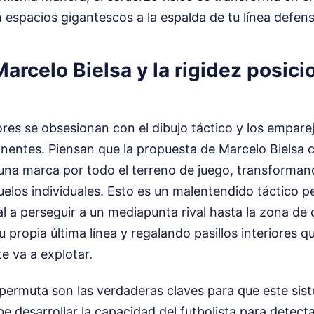
 espacios gigantescos a la espalda de tu línea defens
Marcelo Bielsa y la rigidez posici
es se obsesionan con el dibujo táctico y los empare
nentes. Piensan que la propuesta de Marcelo Bielsa co
una marca por todo el terreno de juego, transformand
elos individuales. Esto es un malentendido táctico p
al a perseguir a un mediapunta rival hasta la zona de 
 propia última línea y regalando pasillos interiores q
te va a explotar.
la permuta son las verdaderas claves para que este sis
 desarrollar la capacidad del futbolista para detect