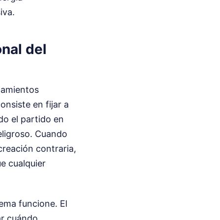
iva.
onal del
jamientos
nsiste en fijar a
o el partido en
eligroso. Cuando
creación contraria,
ue cualquier
tema funcione. El
ar cuándo