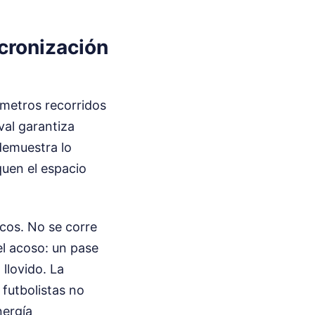
ncronización
ómetros recorridos
val garantiza
demuestra lo
iquen el espacio
icos. No se corre
el acoso: un pase
 llovido. La
 futbolistas no
nergía