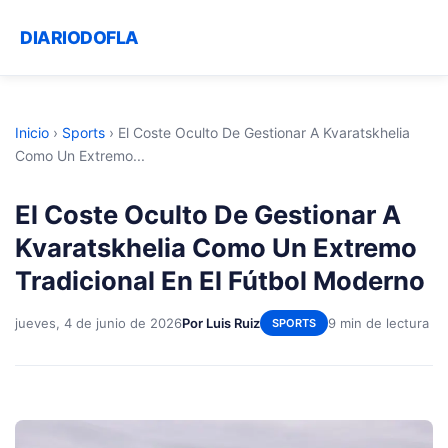
DIARIODOFLA
Inicio
›
Sports
›
El Coste Oculto De Gestionar A Kvaratskhelia
Como Un Extremo...
El Coste Oculto De Gestionar A
Kvaratskhelia Como Un Extremo
Tradicional En El Fútbol Moderno
jueves, 4 de junio de 2026
Por Luis Ruiz
9 min de lectura
SPORTS