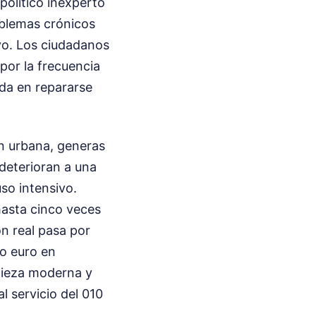
 político inexperto
oblemas crónicos
ivo. Los ciudadanos
 por la frecuencia
rda en repararse
n urbana, generas
 deterioran a una
so intensivo.
asta cinco veces
n real pasa por
lo euro en
mpieza moderna y
l servicio del 010