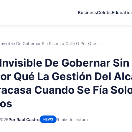
Business
Celebs
Educatio
Invisible De Gobernar Sin Pisar La Calle O Por Qué ...
Invisible De Gobernar Sin 
Por Qué La Gestión Del Al
Fracasa Cuando Se Fía Sol
os
 2026
Por Raúl Castro
9 min de lectura
NEWS