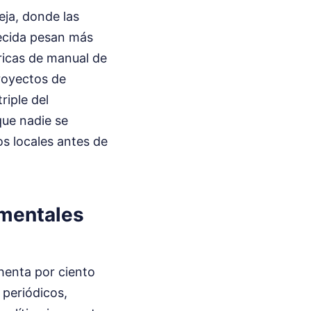
ja, donde las
jecida pesan más
éricas de manual de
proyectos de
riple del
que nadie se
os locales antes de
umentales
henta por ciento
 periódicos,