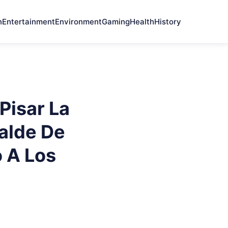
n
Entertainment
Environment
Gaming
Health
History
Pisar La
calde De
o A Los