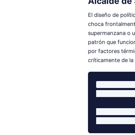
Alcalde de 
El diseño de polí
choca frontalmente
supermanzana o un 
patrón que funcio
por factores térm
críticamente de la
[Enfoque Equ
El ayuntamie
[Enfoque Corr