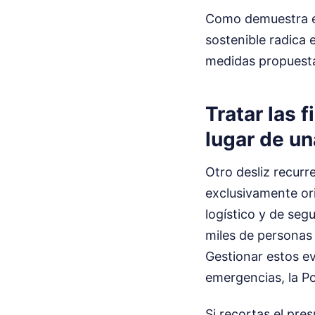
Como demuestra est
sostenible radica 
medidas propuest
Tratar las 
lugar de un
Otro desliz recurr
exclusivamente ori
logístico y de seg
miles de personas
Gestionar estos ev
emergencias, la Po
Si recortas el pres