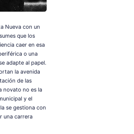
aza Nueva con un
asumes que los
iencia caer en esa
periférica o una
se adapte al papel.
cortan la avenida
tación de las
la novato no es la
municipal y el
la se gestiona con
r una carrera