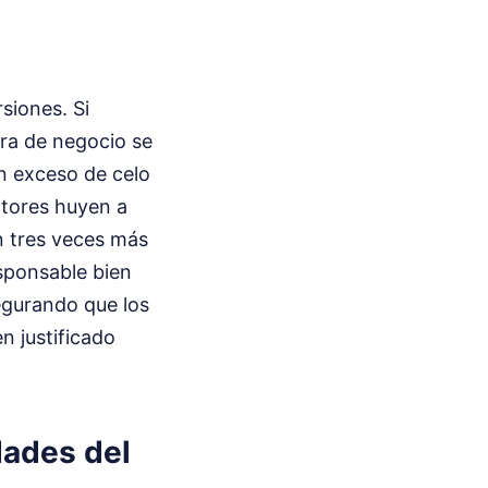
siones. Si
ura de negocio se
n exceso de celo
otores huyen a
n tres veces más
esponsable bien
egurando que los
n justificado
dades del