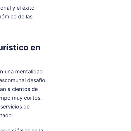
onal y el éxito
onómico de las
urístico en
con una mentalidad
 descomunal desafío
an a cientos de
iempo muy cortos.
servicios de
stado.
s o si fallas en la