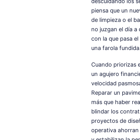
descuidando los se
piensa que un nue
de limpieza o el b
no juzgan el día a
con la que pasa el
una farola fundida
Cuando priorizas 
un agujero financi
velocidad pasmosa 
Reparar un pavime
más que haber rea
blindar los contra
proyectos de diseñ
operativa ahorran 
y estabilizan la p