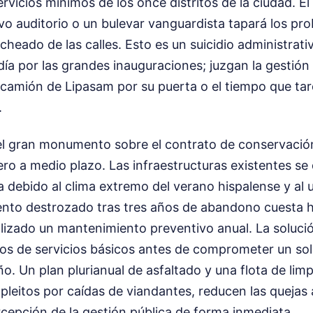
rvicios mínimos de los once distritos de la ciudad. El
vo auditorio o un bulevar vanguardista tapará los pr
acheado de las calles. Esto es un suicidio administrat
 día por las grandes inauguraciones; juzgan la gestión
 camión de Lipasam por su puerta o el tiempo que ta
.
el gran monumento sobre el contrato de conservació
ero a medio plazo. Las infraestructuras existentes se
debido al clima extremo del verano hispalense y al u
nto destrozado tras tres años de abandono cuesta h
lizado un mantenimiento preventivo anual. La solució
tos de servicios básicos antes de comprometer un so
o. Un plan plurianual de asfaltado y una flota de li
pleitos por caídas de viandantes, reducen las quejas a
ercepción de la gestión pública de forma inmediata.