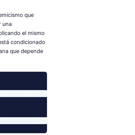
demicismo que
r una
aplicando el mismo
 está condicionado
biana que depende
ohíbe el acceso de vehículos comerciales no e