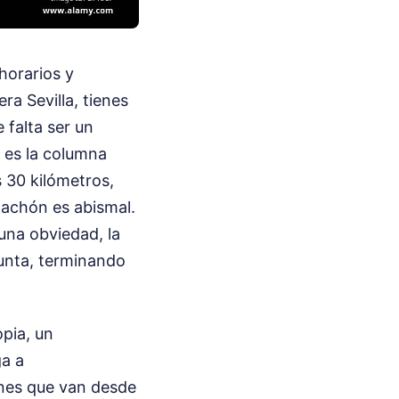
 horarios y
ra Sevilla, tienes
 falta ser un
n es la columna
s 30 kilómetros,
stachón es abismal.
una obviedad, la
punta, terminando
opia, un
ga a
iones que van desde