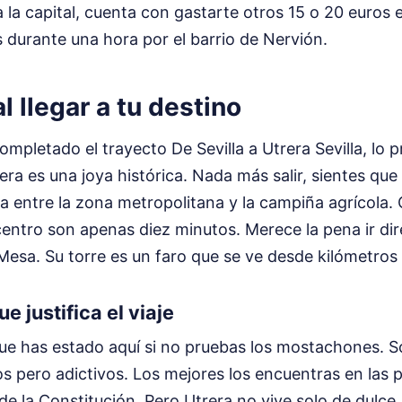
 a la capital, cuenta con gastarte otros 15 o 20 euros 
s durante una hora por el barrio de Nervión.
l llegar a tu destino
mpletado el trayecto De Sevilla a Utrera Sevilla, lo p
ra es una joya histórica. Nada más salir, sientes que e
ra entre la zona metropolitana y la campiña agrícola.
centro son apenas diez minutos. Merece la pena ir dire
Mesa. Su torre es un faro que se ve desde kilómetros 
 justifica el viaje
ue has estado aquí si no pruebas los mostachones. 
os pero adictivos. Los mejores los encuentras en las p
 de la Constitución. Pero Utrera no vive solo de dulce.