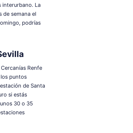
 interurbano. La
es de semana el
 domingo, podrías
Sevilla
de Cercanías Renfe
 los puntos
a estación de Santa
ro si estás
r unos 30 o 35
estaciones