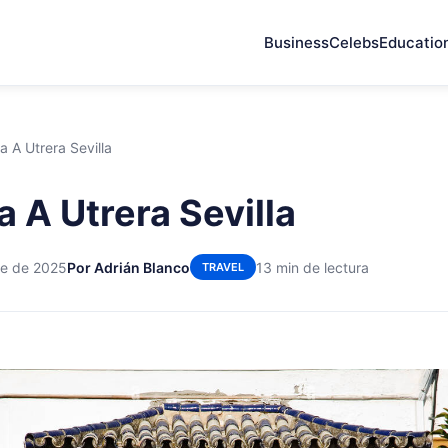
Business
Celebs
Educatio
a A Utrera Sevilla
a A Utrera Sevilla
re de 2025
Por Adrián Blanco
13 min de lectura
TRAVEL