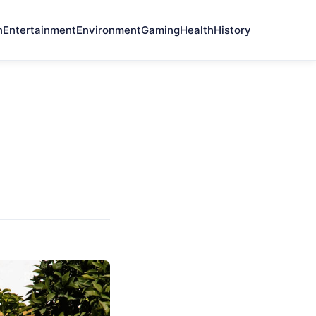
n
Entertainment
Environment
Gaming
Health
History