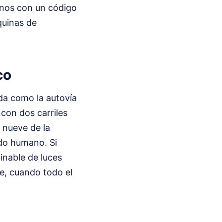
rnos con un código
quinas de
co
da como la autovía
 con dos carriles
s nueve de la
do humano. Si
inable de luces
e, cuando todo el