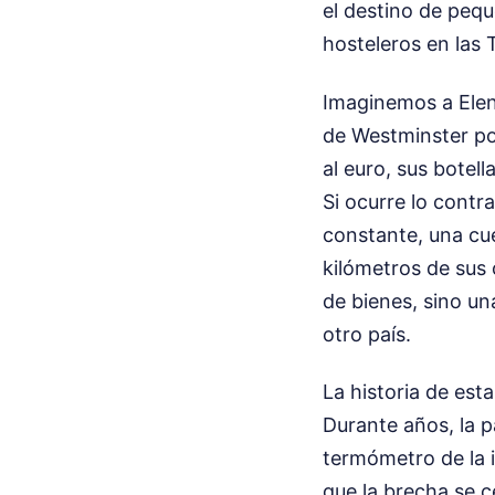
el destino de peq
hosteleros en las 
Imaginemos a Elena
de Westminster por 
al euro, sus botel
Si ocurre lo contr
constante, una cue
kilómetros de sus 
de bienes, sino un
otro país.
La historia de est
Durante años, la 
termómetro de la
que la brecha se 