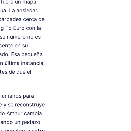
i fuera un mapa
gua. La ansiedad
 parpadea cerca de
ng To Euro con la
 ese número no es
cente en su
cado. Esa pequeña
n última instancia,
tes de que el
 humanos para
e y se reconstruye
ndo Arthur cambia
egando un pedazo
za constante entre