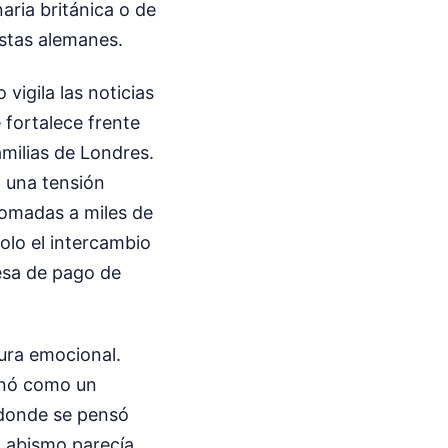
ria británica o de
istas alemanes.
vigila las noticias
e fortalece frente
amilias de Londres.
n una tensión
tomadas a miles de
olo el intercambio
mesa de pago de
tura emocional.
ionó como un
donde se pensó
l abismo parecía