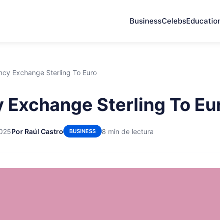
Business
Celebs
Educatio
ncy Exchange Sterling To Euro
 Exchange Sterling To Eu
2025
Por Raúl Castro
8 min de lectura
BUSINESS