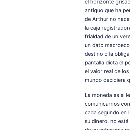
el horizonte grisá
antiguo que ha per
de Arthur no nace 
la caja registrado
frialdad de un ver
un dato macroecon
destino o la obli
pantalla dicta el p
el valor real de l
mundo decidiera q
La moneda es el l
comunicarnos con 
cada segundo en l
su dinero, no est
de su soberanía p