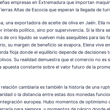
ueñas empresas en Extremadura que importan maquina
Tierras Altas de Escocia que esperan la llegada de tur
, una exportadora de aceite de oliva en Jaén. Ella no 
interés político, sino por supervivencia. Si la libra s
las de oro líquido se vuelven más asequibles para las f
ario, su margen de beneficio se evapora. Elena vive e
rda floja donde el equilibrio depende de decisiones 
olivos. Su realidad demuestra que el comercio no es s
a apuesta constante sobre el valor futuro de la pro
a relación cambiaria es también la historia de una rup
paridad o la distancia entre estas dos monedas func
 integración europea. Hubo momentos de optimismo 
cerraría para siempre, y momentos de pánico donde e