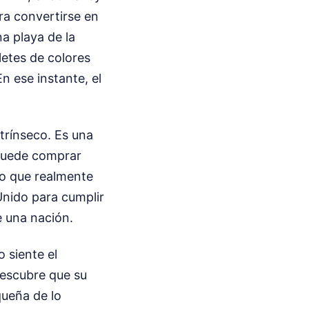
ra convertirse en
na playa de la
letes de colores
En ese instante, el
ntrínseco. Es una
 puede comprar
lo que realmente
Unido para cumplir
e una nación.
o siente el
descubre que su
queña de lo