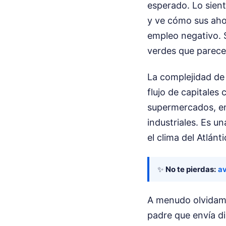
esperado. Lo sient
y ve cómo sus aho
empleo negativo. S
verdes que parecen
La complejidad de 
flujo de capitales
supermercados, en 
industriales. Es u
el clima del Atlán
✨
No te pierdas:
av
A menudo olvidam
padre que envía di