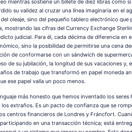
ceo mientras sostiene un billete de diez libras como s
dido su validez al cruzar una línea imaginaria en el a
del oleaje, sino del pequeño tablero electrónico que
ra, mostrando las cifras del Currency Exchange Sterli
edicto judicial. Para él, cada décima de diferencia en
ómico, sino la posibilidad de permitirse una cena de
gación de conformarse con un sándwich de supermer
eso de su jubilación, la longitud de sus vacaciones y, e
os años de trabajo que transformó en papel moneda an
ue ese papel valía un poco menos.
enguaje más honesto que hemos inventado los seres
los extraños. Es un pacto de confianza que se romp
os centros financieros de Londres y Fráncfort. Cua
á participando en una transacción técnica; está entr
ersonal a un sistema que ignora su nombre. Esta dan