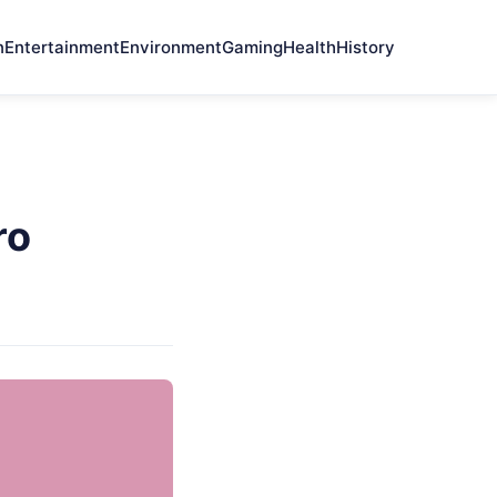
n
Entertainment
Environment
Gaming
Health
History
ro