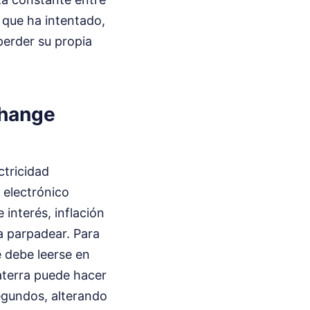
 que ha intentado,
perder su propia
change
ctricidad
 electrónico
interés, inflación
a parpadear. Para
e debe leerse en
aterra puede hacer
segundos, alterando