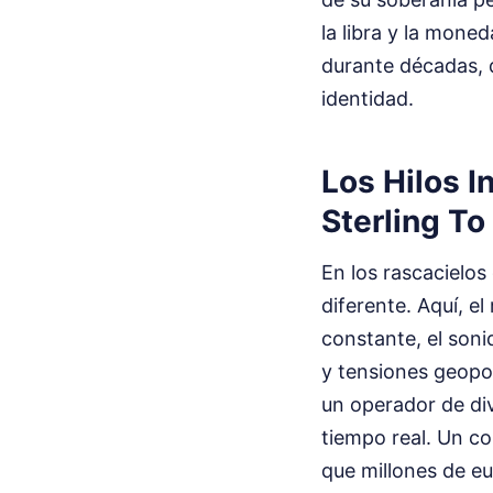
la libra y la mone
durante décadas, d
identidad.
Los Hilos I
Sterling To
En los rascacielos
diferente. Aquí, e
constante, el soni
y tensiones geopo
un operador de div
tiempo real. Un c
que millones de eu