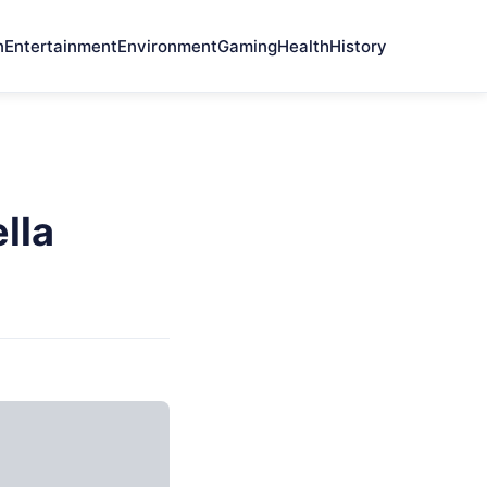
n
Entertainment
Environment
Gaming
Health
History
lla