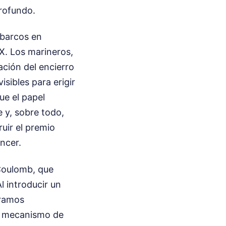
rofundo.
 barcos en
IX. Los marineros,
ación del encierro
isibles para erigir
ue el papel
 y, sobre todo,
uir el premio
encer.
Coulomb, que
l introducir un
eramos
un mecanismo de