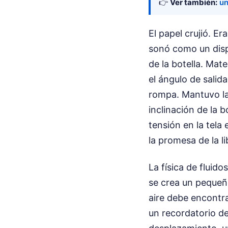
👉
Ver también:
un
El papel crujió. Er
sonó como un disp
de la botella. Mat
el ángulo de salid
rompa. Mantuvo la 
inclinación de la 
tensión en la tela
la promesa de la li
La física de fluido
se crea un pequeño
aire debe encontrar
un recordatorio d