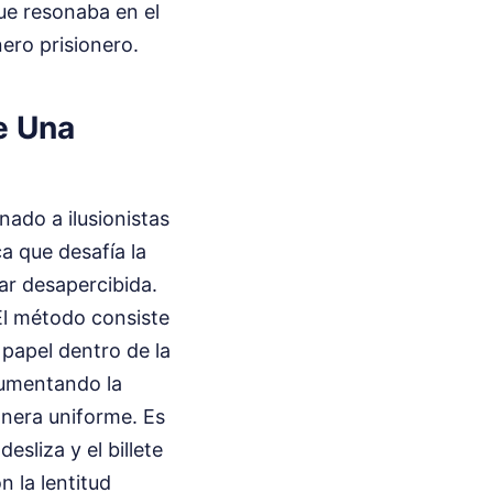
ue resonaba en el
ero prisionero.
e Una
nado a ilusionistas
ca que desafía la
ar desapercibida.
 El método consiste
 papel dentro de la
 aumentando la
anera uniforme. Es
esliza y el billete
n la lentitud