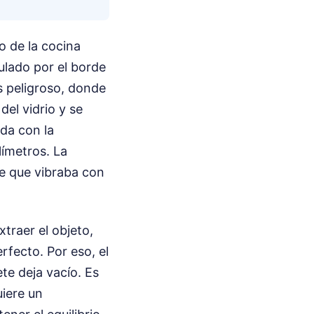
io de la cocina
ulado por el borde
s peligroso, donde
del vidrio y se
da con la
límetros. La
ble que vibraba con
xtraer el objeto,
rfecto. Por eso, el
ete deja vacío. Es
iere un