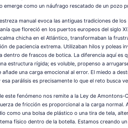
to emerge como un náufrago rescatado de un pozo p
destreza manual evoca las antiguas tradiciones de los
sanía que floreció en los puertos europeos del siglo X
alma chicha en el Atlántico, transformaban la frustr
ón de paciencia extrema. Utilizaban hilos y poleas inv
 dentro de frascos de botica. La diferencia aquí es q
a estructura rígida; es voluble, propenso a arrugarse
 añade una carga emocional al error. El miedo a destr
y esa parálisis es precisamente lo que el reto busca v
 de este fenómeno nos remite a la Ley de Amontons-
uerza de fricción es proporcional a la carga normal. A
o como una bolsa de plástico o una tira de tela, alt
istema físico dentro de la botella. Estamos creando 