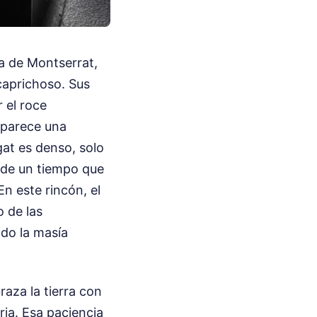
da de Montserrat,
caprichoso. Sus
 el roce
e parece una
gat es denso, solo
o de un tiempo que
n este rincón, el
o de las
ndo la masía
raza la tierra con
ia. Esa paciencia