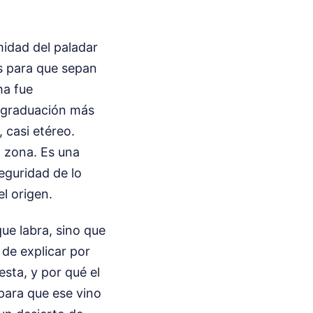
midad del paladar
s para que sepan
ha fue
a graduación más
, casi etéreo.
a zona. Es una
eguridad de lo
l origen.
ue labra, sino que
 de explicar por
esta, y por qué el
 para que ese vino