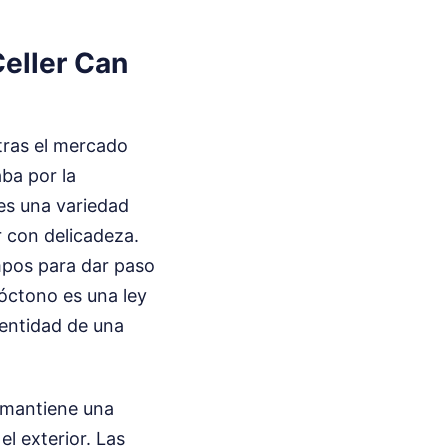
Celler Can
tras el mercado
ba por la
 es una variedad
r con delicadeza.
mpos para dar paso
tóctono es una ley
dentidad de una
, mantiene una
l exterior. Las