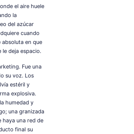
onde el aire huele
ando la
jeo del azúcar
 adquiere cuando
e absoluta en que
 le deja espacio.
arketing. Fue una
o su voz. Los
vía estéril y
orma explosiva.
o la humedad y
sgo; una granizada
ue haya una red de
ducto final su