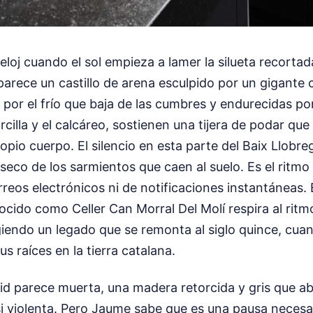
eloj cuando el sol empieza a lamer la silueta recorta
arece un castillo de arena esculpido por un gigante 
por el frío que baja de las cumbres y endurecidas por
rcilla y el calcáreo, sostienen una tijera de podar qu
opio cuerpo. El silencio en esta parte del Baix Llobre
o seco de los sarmientos que caen al suelo. Es el ritm
reos electrónicos ni de notificaciones instantáneas. E
ocido como Celler Can Morral Del Molí respira al ritm
iendo un legado que se remonta al siglo quince, cua
s raíces en la tierra catalana.
vid parece muerta, una madera retorcida y gris que ab
i violenta. Pero Jaume sabe que es una pausa necesar