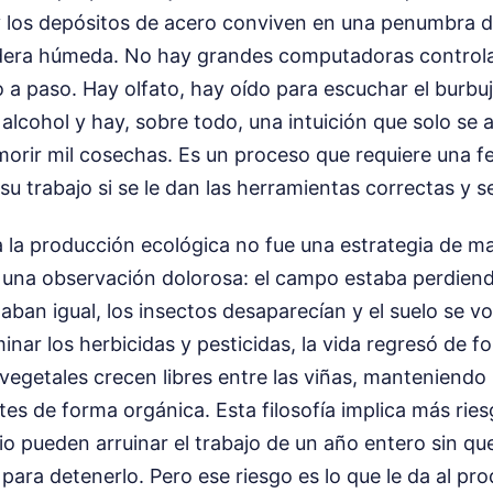
y los depósitos de acero conviven en una penumbra d
dera húmeda. No hay grandes computadoras control
a paso. Hay olfato, hay oído para escuchar el burbu
alcohol y hay, sobre todo, una intuición que solo se
morir mil cosechas. Es un proceso que requiere una f
su trabajo si se le dan las herramientas correctas y se
a la producción ecológica no fue una estrategia de m
a una observación dolorosa: el campo estaba perdiend
ban igual, los insectos desaparecían y el suelo se vol
minar los herbicidas y pesticidas, la vida regresó de f
 vegetales crecen libres entre las viñas, manteniend
es de forma orgánica. Esta filosofía implica más rie
io pueden arruinar el trabajo de un año entero sin q
para detenerlo. Pero ese riesgo es lo que le da al pro