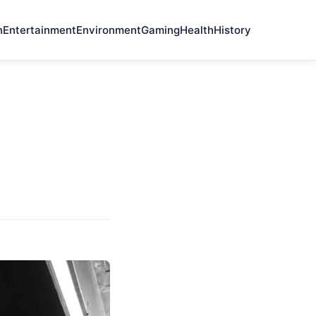
n
Entertainment
Environment
Gaming
Health
History