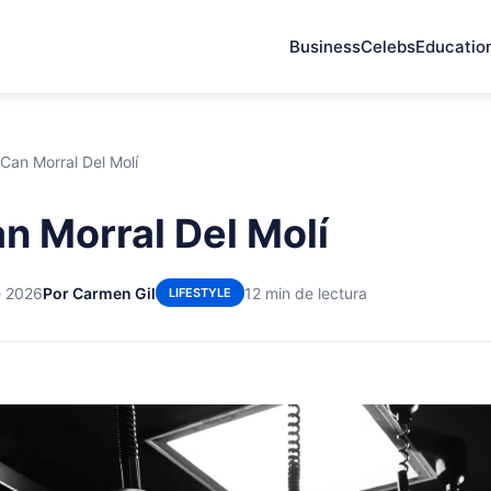
Business
Celebs
Educatio
 Can Morral Del Molí
an Morral Del Molí
e 2026
Por Carmen Gil
12 min de lectura
LIFESTYLE