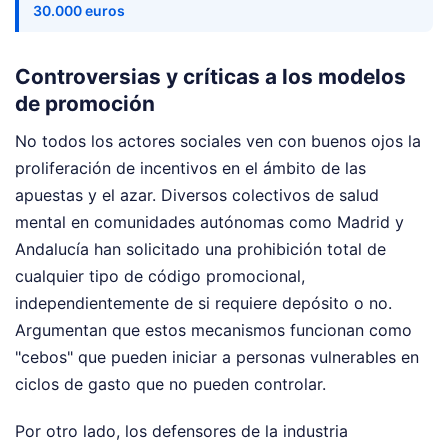
30.000 euros
Controversias y críticas a los modelos
de promoción
No todos los actores sociales ven con buenos ojos la
proliferación de incentivos en el ámbito de las
apuestas y el azar. Diversos colectivos de salud
mental en comunidades autónomas como Madrid y
Andalucía han solicitado una prohibición total de
cualquier tipo de código promocional,
independientemente de si requiere depósito o no.
Argumentan que estos mecanismos funcionan como
"cebos" que pueden iniciar a personas vulnerables en
ciclos de gasto que no pueden controlar.
Por otro lado, los defensores de la industria