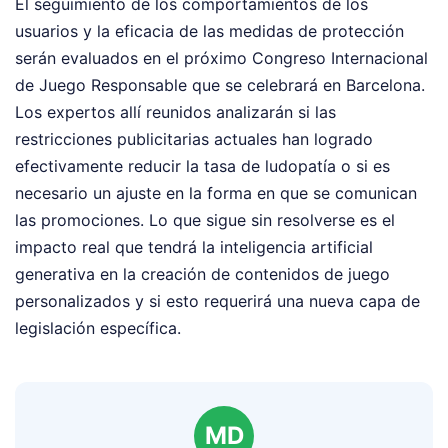
El seguimiento de los comportamientos de los
usuarios y la eficacia de las medidas de protección
serán evaluados en el próximo Congreso Internacional
de Juego Responsable que se celebrará en Barcelona.
Los expertos allí reunidos analizarán si las
restricciones publicitarias actuales han logrado
efectivamente reducir la tasa de ludopatía o si es
necesario un ajuste en la forma en que se comunican
las promociones. Lo que sigue sin resolverse es el
impacto real que tendrá la inteligencia artificial
generativa en la creación de contenidos de juego
personalizados y si esto requerirá una nueva capa de
legislación específica.
MD