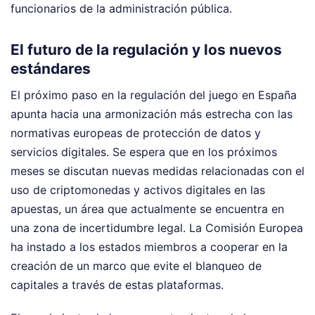
funcionarios de la administración pública.
El futuro de la regulación y los nuevos
estándares
El próximo paso en la regulación del juego en España
apunta hacia una armonización más estrecha con las
normativas europeas de protección de datos y
servicios digitales. Se espera que en los próximos
meses se discutan nuevas medidas relacionadas con el
uso de criptomonedas y activos digitales en las
apuestas, un área que actualmente se encuentra en
una zona de incertidumbre legal. La Comisión Europea
ha instado a los estados miembros a cooperar en la
creación de un marco que evite el blanqueo de
capitales a través de estas plataformas.