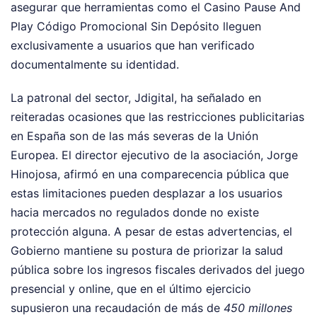
asegurar que herramientas como el Casino Pause And
Play Código Promocional Sin Depósito lleguen
exclusivamente a usuarios que han verificado
documentalmente su identidad.
La patronal del sector, Jdigital, ha señalado en
reiteradas ocasiones que las restricciones publicitarias
en España son de las más severas de la Unión
Europea. El director ejecutivo de la asociación, Jorge
Hinojosa, afirmó en una comparecencia pública que
estas limitaciones pueden desplazar a los usuarios
hacia mercados no regulados donde no existe
protección alguna. A pesar de estas advertencias, el
Gobierno mantiene su postura de priorizar la salud
pública sobre los ingresos fiscales derivados del juego
presencial y online, que en el último ejercicio
supusieron una recaudación de más de
450 millones