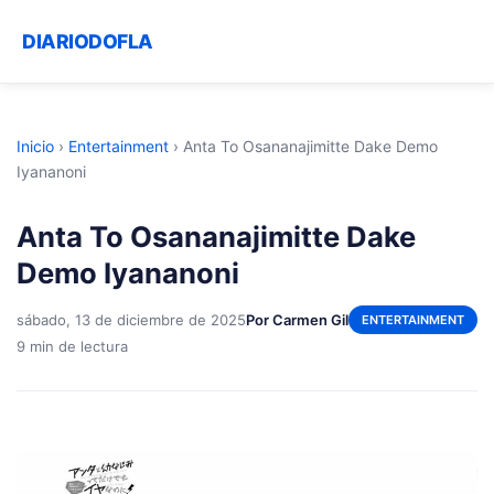
DIARIODOFLA
Inicio
›
Entertainment
›
Anta To Osananajimitte Dake Demo
Iyananoni
Anta To Osananajimitte Dake
Demo Iyananoni
sábado, 13 de diciembre de 2025
Por Carmen Gil
ENTERTAINMENT
9 min de lectura